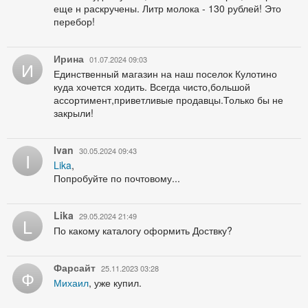
еще н раскручены. Литр молока - 130 рублей! Это
перебор!
Ирина
01.07.2024 09:03
И
Единственный магазин на наш поселок Кулотино
куда хочется ходить. Всегда чисто,большой
ассортимент,приветливые продавцы.Только бы не
закрыли!
Ivan
30.05.2024 09:43
I
Lika
,
Попробуйте по почтовому...
Lika
29.05.2024 21:49
L
По какому каталогу оформить Доствку?
Фарсайт
25.11.2023 03:28
Ф
Михаил
, уже купил.