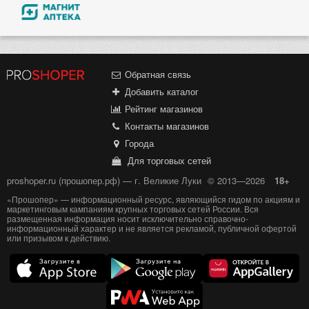
Обратная связь
Добавить каталог
Рейтинг магазинов
Контакты магазинов
Города
Для торговых сетей
proshoper.ru (прошопер.рф) — г. Великие Луки
© 2013—2026
18+
«Прошопер» — информационный ресурс, являющийся гидом по акциям и
маркетинговым кампаниям крупных торговых сетей России. Вся
размещенная информация носит исключительно справочно-
информационный характер и не является рекламой, публичной офертой
или призывом к действию.