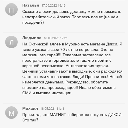
Наталья
17.05.2022 18:16
Н
Скажите а если делаешь доставку можно присылать
непотребительский заказ. Торт весь помят (на нём
посидели?)
Людмила
18.03.2022 12:21
Л
На Охтинской аллее в Мурино есть магазин Дикси. Я
такого ужаса в свои 70 лет не встречала. Это не
магазин, это сарай!!! Товарами заставлено всё
пространство в торговом зале так, что пройти с
корзиной невозможно. Антисанитария жуткая.
Ценники устанавливают в выходные, они расходятся
часто с теми что на кассе. Люди! Проснитесь! Не всё
измеряется деньгами. Руководство, обратите
внимание на происходящее!! Иначе обратимся в
СМИ и высшие инстанции.
Михаил
18.05.2021 11:11
М
Прочитал, что МАГНИТ собирается покупать ДИКСИ.
Это так?