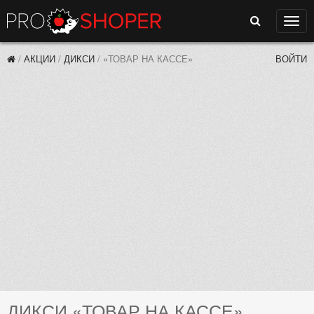
Поиск
Нави
/
АКЦИИ
/
ДИКСИ
/
«ТОВАР НА КАССЕ»
ВОЙТИ
ДИКСИ «ТОВАР НА КАССЕ»