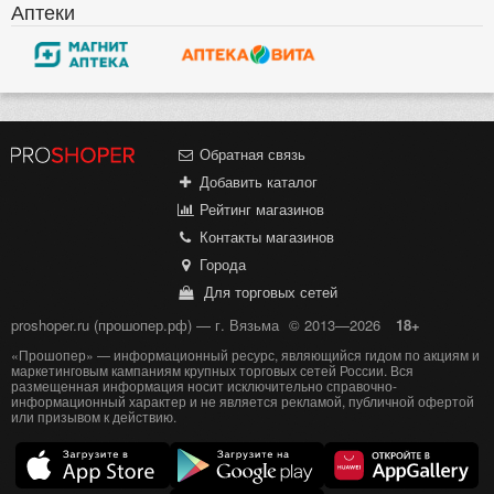
Аптеки
Обратная связь
Добавить каталог
Рейтинг магазинов
Контакты магазинов
Города
Для торговых сетей
proshoper.ru (прошопер.рф) — г. Вязьма
© 2013—2026
18+
«Прошопер» — информационный ресурс, являющийся гидом по акциям и
маркетинговым кампаниям крупных торговых сетей России. Вся
размещенная информация носит исключительно справочно-
информационный характер и не является рекламой, публичной офертой
или призывом к действию.