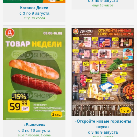
с 3 по 9 августа
еще 13 часов
Каталог Дикси
с 3 по 9 августа
еще 13 часов
1 стр.
2 стр.
«Откройте новые горизонты
«Выпечка»
вкуса»
с 3 по 16 августа
с 3 по 9 августа
еще 1 неделя, 1 день
еще 13 часов