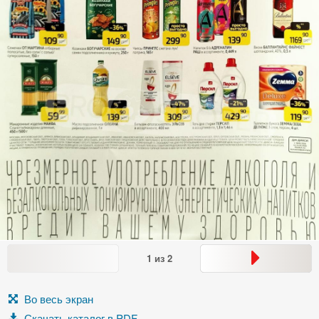
1
из
2
Во весь экран
Скачать каталог в PDF