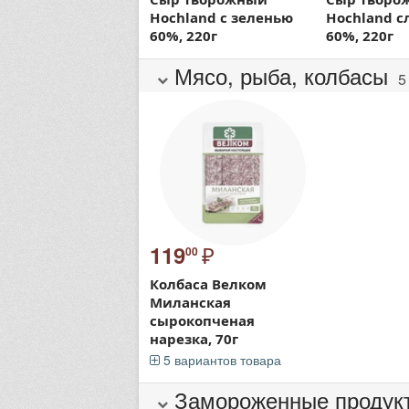
Hochland с зеленью
Hochland 
60%, 220г
60%, 220г
Мясо, рыба, колбасы
5
₽
119
00
Колбаса Велком
Миланская
сырокопченая
нарезка, 70г
5 вариантов товара
Замороженные продук