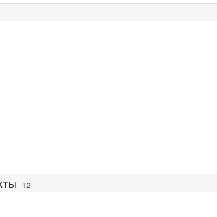
кты
12