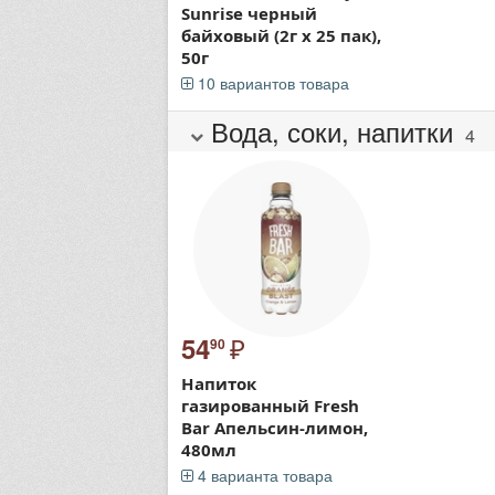
Sunrise черный
байховый (2г х 25 пак),
50г
10 вариантов товара
Вода, соки, напитки
4
₽
54
90
Напиток
газированный Fresh
Bar Апельсин-лимон,
480мл
4 варианта товара