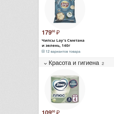
₽
179
00
Чипсы Lay's Сметана
и зелень, 140г
12 вариантов товара
Красота и гигиена
2
₽
109
00