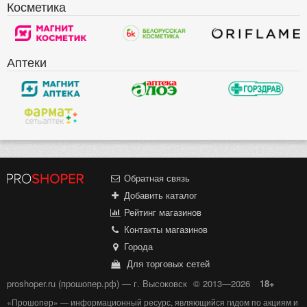
Косметика
Аптеки
Обратная связь
Добавить каталог
Рейтинг магазинов
Контакты магазинов
Города
Для торговых сетей
proshoper.ru (прошопер.рф) — г. Высоковск
© 2013—2026
18+
«Прошопер» — информационный ресурс, являющийся гидом по акциям и