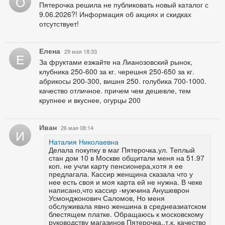
О
Пятерочка решила не публиковать новый каталог с
9.06.2026?! Информация об акциях и скидках
отсутствует!
Елена
29 мая 18:33
Е
За фруктами езжайте на Лианозовский рынок,
клубника 250-600 за кг. черешня 250-650 за кг.
абрикосы 200-300, вишня 250. голубика 700-1000.
качество отличное. причем чем дешевле, тем
крупнее и вкуснее, огурцы 200
Иван
26 мая 08:14
И
Наталия Николаевна
Делала покупку в маг Пятерочка.ул. Теплый
стан дом 10 в Москве общитали меня на 51.97
коп. не учли карту пенсионера,хотя я ее
предлагала. Кассир женщина сказала что у
нее есть своя и моя карта ей не нужна. В чеке
написано,что кассир -мужчина Анушеврон
Усмонджонович Саломов, Но меня
обслуживала явно женшина в среднеазиатском
блестящем платке. Обращаюсь к московскому
руководству магазинов Пятерочка.,т.к. качество