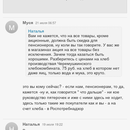
Муся
21 июля 06:57
М
Наталья
Вам не кажется, что на все товары, кроме
акционные, должна быть скидка для
пенсионеров, ну коли вы так говорите. У вас же
в магазинах акция на все товары без
исключения. Зачем тогда казаться быть
хорошими. Разберитесь с ценами на хлеб
производствая Черемушкинского
хлебокомбината. 75 руб. на хлеб в котором нет
даже яиц, только вода и мука, это круто.
это вы кому сейчас? - если нам, пенсионерам, то да,
кажется -ну и, как говорится " что дальше" - ни кое
руководство пятерочек и иже с ними здесь не ходит,
здесь только такие же покупатели как и вы - а на
счет хлеба - в Роспотребнадзор
Наталья
19 июля 19:22
Н