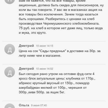
Вам не кажется, что на все товары, кроме
акционные, должна быть скидка для пенсионеров, ну
коли вы так говорите. У вас же в магазинах акция на
все товары без исключения. Зачем тогда казаться
быть хорошими. Разберитесь с ценами на хлеб
производствая Черемушкинского хлебокомбината.
75 руб. на хлеб в котором нет даже яиц, только вода
и мука, это круто.
Дмитрий
10 июня 14:15
Д
Цена на сок "Сады придонья" в доставке на 30р. за
литр ниже чем в магазине.
Дмитрий
10 июня 14:02
Д
Был сегодня рано утром на оптовке фуд-сити 4
кросс-блок актуальные цены: клубника от 170р.,
абрикос крупный вкусный от 150р., помидор
азербайджан мелкий от 100р., черешня от
300р.,киви 500р. за ящик 5кг.
Ольга
9 июня 07:40