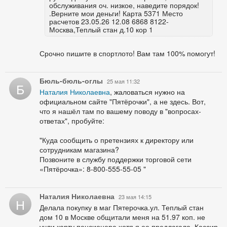
обслуживания оч. низкое, наведите порядок!
.Верните мои деньги! Карта 5371 Место
расчетов 23.05.26 12.08 6868 8122-
Москва,Теплый стан д.10 кор 1
Срочно пишите в спортлото! Вам там 100% помогут!
Бюль-бюль-оглы
25 мая 11:32
Б
Наталия Николаевна
, жаловаться нужно на
официальном сайте "Пятёрочки", а не здесь. Вот,
что я нашёл там по вашему поводу в "вопросах-
ответах", пробуйте:
"Куда сообщить о претензиях к директору или
сотрудникам магазина?
Позвоните в службу поддержки торговой сети
«Пятёрочка»: 8-800-555-55-05 "
Наталия Николаевна
23 мая 14:15
Н
Делала покупку в маг Пятерочка.ул. Теплый стан
дом 10 в Москве общитали меня на 51.97 коп. не
учли карту пенсионера,хотя я ее предлагала. Кассир