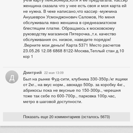
женщина сказала что у нее есть своя и моя карта ей
не нужна. В чеке написано,что кассир -мужчина
Анушеврон Усмонджонович Саломов, Но меня
обслуживала явно женшина в среднеазиатском
блестящем платке. Обращаюсь к московскому
руководству магазинов Пятерочка.,т.к. качество
обслуживания оч. низкое, наведите порядок!
.Верните мои деньги! Карта 5371 Место расчетов
23.05.26 12.08 6868 8122-Москва,Теплый стан д.10
кор 1
Дмитрий
22 мая 13:09
Д
Был на рынке Фуд-сити, клубника 330-350р./кг ящики
от 2кг., на вкус норм., авокадо 500р. за коробку 4кг.,
абрикосы пока не вкусные по 150-300р., черешня
тоже так себе по 600-700р., парковка 100р.час,
метро в шаговой доступности.
Показать еще 20 комментариев (осталось 5673)