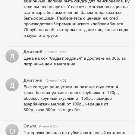
акционные, должна быть скидка для пенсионеров, ну
коли вы так говорите. У вас же в магазинах акция на
все товары без исключения. Зачем тогда казаться
быть хорошими. Разберитесь с ценами на хлеб
производствая Черемушкинского хлебокомбината.
75 руб. на хлеб в котором нет даже яиц, только вода
и мука, это круто.
Дмитрий
10 июня 14:15
Д
Цена на сок "Сады придонья" в доставке на 30р. за
литр ниже чем в магазине.
Дмитрий
10 июня 14:02
Д
Был сегодня рано утром на оптовке фуд-сити 4
кросс-блок актуальные цены: клубника от 170р.,
абрикос крупный вкусный от 150р., помидор
азербайджан мелкий от 100р., черешня от
300р.,киви 500р. за ящик 5кг.
Ольга
9 июня 07:40
О
Пятерочка решила не публиковать новый каталог с