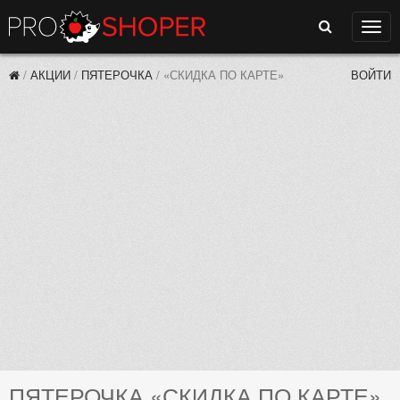
Поиск
Нави
/
АКЦИИ
/
ПЯТЕРОЧКА
/
«СКИДКА ПО КАРТЕ»
ВОЙТИ
ПЯТЕРОЧКА «СКИДКА ПО КАРТЕ»