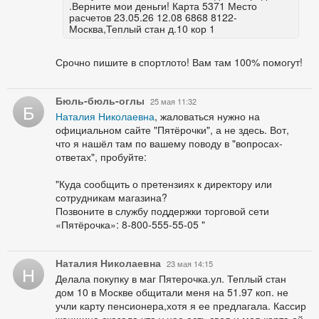
.Верните мои деньги! Карта 5371 Место
расчетов 23.05.26 12.08 6868 8122-
Москва,Теплый стан д.10 кор 1
Срочно пишите в спортлото! Вам там 100% помогут!
Бюль-бюль-оглы
25 мая 11:32
Б
Наталия Николаевна
, жаловаться нужно на
официальном сайте "Пятёрочки", а не здесь. Вот,
что я нашёл там по вашему поводу в "вопросах-
ответах", пробуйте:
"Куда сообщить о претензиях к директору или
сотрудникам магазина?
Позвоните в службу поддержки торговой сети
«Пятёрочка»: 8-800-555-55-05 "
Наталия Николаевна
23 мая 14:15
Н
Делала покупку в маг Пятерочка.ул. Теплый стан
дом 10 в Москве общитали меня на 51.97 коп. не
учли карту пенсионера,хотя я ее предлагала. Кассир
женщина сказала что у нее есть своя и моя карта ей