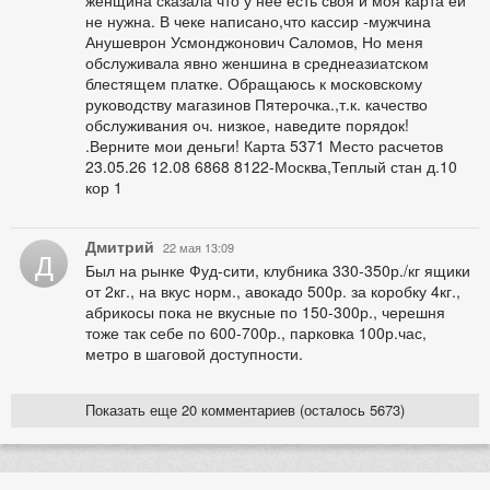
не нужна. В чеке написано,что кассир -мужчина
Анушеврон Усмонджонович Саломов, Но меня
обслуживала явно женшина в среднеазиатском
блестящем платке. Обращаюсь к московскому
руководству магазинов Пятерочка.,т.к. качество
обслуживания оч. низкое, наведите порядок!
.Верните мои деньги! Карта 5371 Место расчетов
23.05.26 12.08 6868 8122-Москва,Теплый стан д.10
кор 1
Дмитрий
22 мая 13:09
Д
Был на рынке Фуд-сити, клубника 330-350р./кг ящики
от 2кг., на вкус норм., авокадо 500р. за коробку 4кг.,
абрикосы пока не вкусные по 150-300р., черешня
тоже так себе по 600-700р., парковка 100р.час,
метро в шаговой доступности.
Показать еще 20 комментариев (осталось 5673)