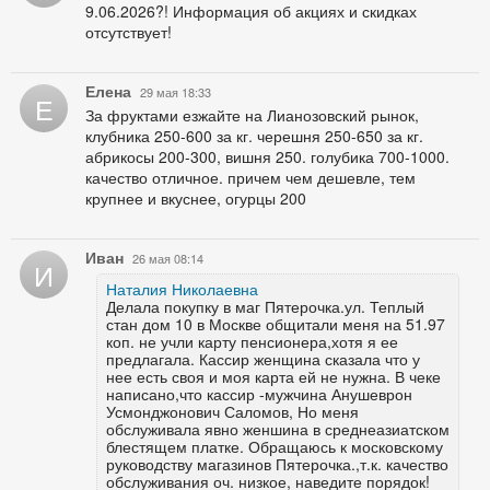
9.06.2026?! Информация об акциях и скидках
отсутствует!
Елена
29 мая 18:33
Е
За фруктами езжайте на Лианозовский рынок,
клубника 250-600 за кг. черешня 250-650 за кг.
абрикосы 200-300, вишня 250. голубика 700-1000.
качество отличное. причем чем дешевле, тем
крупнее и вкуснее, огурцы 200
Иван
26 мая 08:14
И
Наталия Николаевна
Делала покупку в маг Пятерочка.ул. Теплый
стан дом 10 в Москве общитали меня на 51.97
коп. не учли карту пенсионера,хотя я ее
предлагала. Кассир женщина сказала что у
нее есть своя и моя карта ей не нужна. В чеке
написано,что кассир -мужчина Анушеврон
Усмонджонович Саломов, Но меня
обслуживала явно женшина в среднеазиатском
блестящем платке. Обращаюсь к московскому
руководству магазинов Пятерочка.,т.к. качество
обслуживания оч. низкое, наведите порядок!