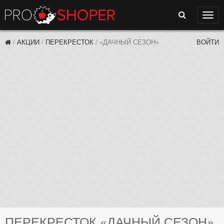
Поиск
Нави
/
АКЦИИ
/
ПЕРЕКРЕСТОК
/
«ДАЧНЫЙ СЕЗОН»
ВОЙТИ
ПЕРЕКРЕСТОК «ДАЧНЫЙ СЕЗОН»