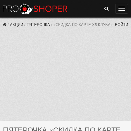
Поиск
Нави
/
АКЦИИ
/
ПЯТЕРОЧКА
/
«СКИДКА ПО КАРТЕ Х5 КЛУБА»
ВОЙТИ
ПЯТЕРОЧКА «СКИДКА ПО КАРТЕ