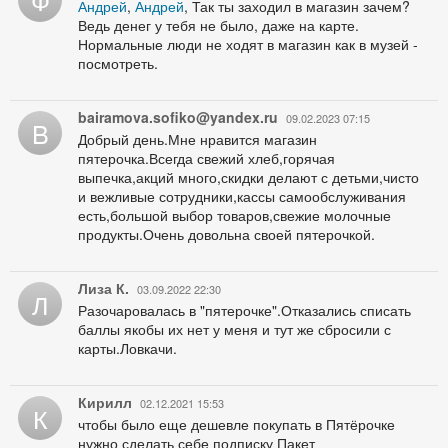
Андрей
,
Андрей
, Так ты заходил в магазин зачем?
Ведь денег у тебя не было, даже на карте.
Нормальные люди не ходят в магазин как в музей -
посмотреть.
bairamova.sofiko@yandex.ru
09.02.2023 07:15
B
Добрый день.Мне нравится магазин
пятерочка.Всегда свежий хлеб,горячая
выпечка,акций много,скидки делают с детьми,чисто
и вежливые сотрудники,кассы самообслуживания
есть,большой выбор товаров,свежие молочные
продукты.Очень довольна своей пятерочкой.
Лиза К.
03.09.2022 22:30
Л
Разочаровалась в "пятерочке".Отказались списать
баллы якобы их нет у меня и тут же сбросили с
карты.Ловкачи.
Кирилл
02.12.2021 15:53
К
чтобы было еще дешевле покупать в Пятёрочке
нужно сделать себе подписку Пакет