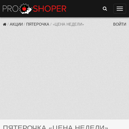
Поиск
Нави
/
АКЦИИ
/
ПЯТЕРОЧКА
/
«ЦЕНА НЕДЕЛИ»
ВОЙТИ
ПЯТЕРОЧКА «ЦЕНА НЕДЕЛИ»