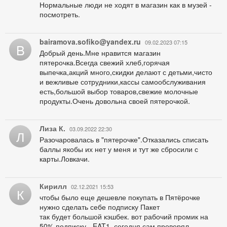
Нормальные люди не ходят в магазин как в музей -
посмотреть.
bairamova.sofiko@yandex.ru
09.02.2023 07:15
B
Добрый день.Мне нравится магазин
пятерочка.Всегда свежий хлеб,горячая
выпечка,акций много,скидки делают с детьми,чисто
и вежливые сотрудники,кассы самообслуживания
есть,большой выбор товаров,свежие молочные
продукты.Очень довольна своей пятерочкой.
Лиза К.
03.09.2022 22:30
Л
Разочаровалась в "пятерочке".Отказались списать
баллы якобы их нет у меня и тут же сбросили с
карты.Ловкачи.
Кирилл
02.12.2021 15:53
К
чтобы было еще дешевле покупать в Пятёрочке
нужно сделать себе подписку Пакет
так будет большой кэшбек. вот рабочий промик на
50% подписку - EAT1, сегодня сам проверял,