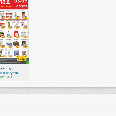
1 стр.
Ценопад»
по 9 августа
еще 4 дня