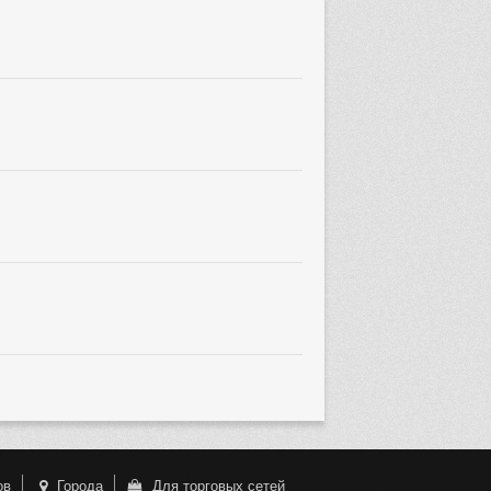
ов
Города
Для торговых сетей