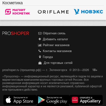
Косметика
Обратная связь
Добавить каталог
Рейтинг магазинов
Контакты магазинов
Города
Для торговых сетей
proshoper.ru (прошопер.рф) — г. Зеленогорск
© 2013—2026
18+
«Прошопер» — информационный ресурс, являющийся гидом по акциям и
маркетинговым кампаниям крупных торговых сетей России. Вся
размещенная информация носит исключительно справочно-
информационный характер и не является рекламой, публичной офертой
или призывом к действию.