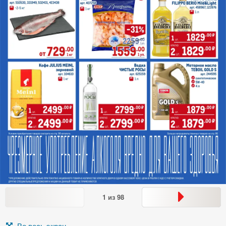
1
из
98
Во весь экран