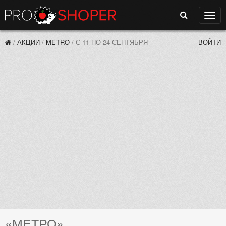
Поиск
Нави
/
АКЦИИ
/
METRO
/
С 11 ПО 24 СЕНТЯБРЯ
ВОЙТИ
«МЕТРО»