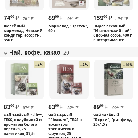
74
₽
89
₽
159
₽
00
00
00
79
₽
99
₽
174
₽
00
00
50
Желейный
Мармелад "Цветок",
Пирог песочный
мармелад, Невский
60 г
"Итальянский пай",
кондитер, ассорти,
Сдобная особа, 400 г,
350 г
в ассортименте
Чай, кофе, какао
20
–4%
–4%
–10%
83
₽
83
₽
89
₽
00
00
00
87
₽
87
₽
99
₽
00
00
00
Чай зелёный "Flirt",
Чай чёрный
Чай зелёный
TESS, с клубникой и
"Pleasure", TESS, с
"Берри", Гринфилд,
ароматом белого
ароматом
25х1,5 г
персика, 25
тропических
пакетиков, 37,5 г
фруктов, 25