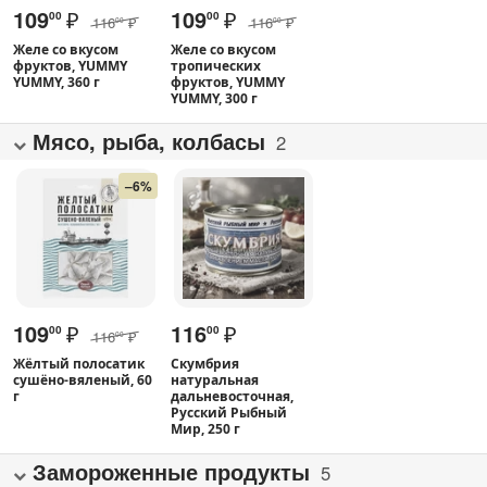
109
₽
109
₽
00
00
116
₽
116
₽
00
00
Желе со вкусом
Желе со вкусом
фруктов, YUMMY
тропических
YUMMY, 360 г
фруктов, YUMMY
YUMMY, 300 г
Мясо, рыба, колбасы
2
–6%
109
₽
116
₽
00
00
116
₽
00
Жёлтый полосатик
Скумбрия
сушёно-вяленый, 60
натуральная
г
дальневосточная,
Русский Рыбный
Мир, 250 г
Замороженные продукты
5