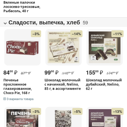
Вяленые палочки
лососево-тресковые,
Рыбасоль, 40 г
Сладости, выпечка, хлеб
59
–3%
–14%
–11%
84
₽
99
₽
155
₽
00
00
00
87
₽
116
₽
174
₽
00
00
50
Печенье
Шоколад молочный
Шоколад молочный
прослоенное
с начинкой, Nelino,
дубайский, Nelino,
глазированное,
85 г, в ассортименте
62 г
Choco Pie, 168 г
3 варианта товара
–3%
–5%
–13%