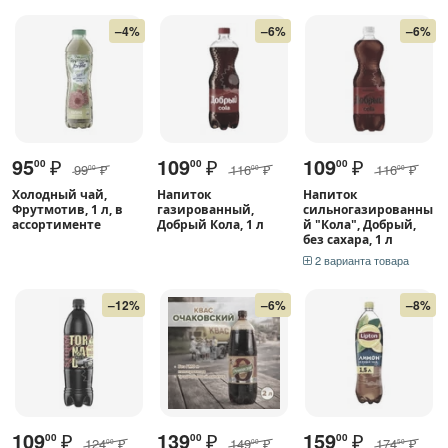
–4%
–6%
–6%
95
₽
109
₽
109
₽
00
00
00
99
₽
116
₽
116
₽
00
00
00
Холодный чай,
Напиток
Напиток
Фрутмотив, 1 л, в
газированный,
сильногазированны
ассортименте
Добрый Кола, 1 л
й "Кола", Добрый,
без сахара, 1 л
2 варианта товара
–12%
–6%
–8%
109
₽
139
₽
159
₽
00
00
00
124
₽
149
₽
174
₽
00
00
50