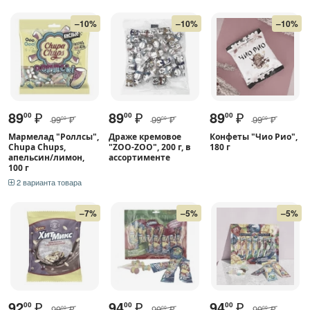
–10%
–10%
–10%
89
₽
89
₽
89
₽
00
00
00
99
₽
99
₽
99
₽
00
00
00
Мармелад "Роллсы",
Драже кремовое
Конфеты "Чио Рио",
Chupa Chups,
"ZOO-ZOO", 200 г, в
180 г
апельсин/лимон,
ассортименте
100 г
2 варианта товара
–7%
–5%
–5%
92
₽
94
₽
94
₽
00
00
00
99
₽
99
₽
99
₽
00
00
00