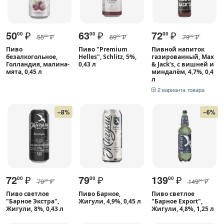
50
₽
63
₽
72
₽
00
00
00
55
₽
69
₽
79
₽
00
00
00
Пиво
Пиво "Premium
Пивной напиток
безалкогольное,
Helles", Schlitz, 5%,
газированный, Max
Голландия, малина-
0,43 л
& Jack's, с вишней и
мята, 0,45 л
миндалём, 4,7%, 0,4
л
2 варианта товара
–8%
–6%
72
₽
79
₽
139
₽
00
00
00
79
₽
149
₽
00
00
Пиво светлое
Пиво Барное,
Пиво светлое
"Барное Экстра",
Жигули, 4,9%, 0,45 л
"Барное Export",
Жигули, 8%, 0,43 л
Жигули, 4,8%, 1,25 л