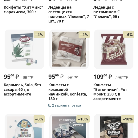
Конфеты "Хитмикс"
Леденцы на
Леденцы с
с арахисом, 300 г
светящихся
витамином С
палочках "Люмик", 7
"Люмик", 56 г
шт., 70 г
–4%
–4%
–6%
95
₽
95
₽
109
₽
00
00
00
99
₽
99
₽
116
₽
00
00
00
Карамель, Sula, без
Конфеты с
Конфеты
сахара, 60 г, в
кокосовой
"Батончики", Рот
ассортименте
начинкой, Konfesta,
Фронт, 250 г, в
180 г
ассортименте
2 варианта товара
–3%
–10%
–10%