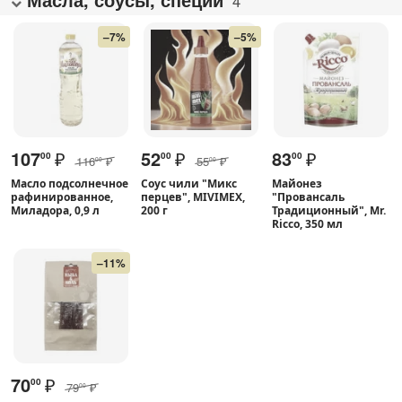
4
–7%
–5%
107
₽
52
₽
83
₽
00
00
00
116
₽
55
₽
00
00
Масло подсолнечное
Соус чили "Микс
Майонез
рафинированное,
перцев", MIVIMEX,
"Провансаль
Миладора, 0,9 л
200 г
Традиционный", Mr.
Ricco, 350 мл
–11%
70
₽
00
79
₽
00