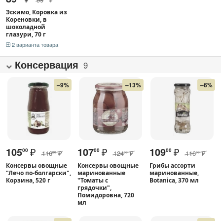
Эскимо, Коровка из
Кореновки, в
шоколадной
глазури, 70 г
2 варианта товара
Консервация
9
–9%
–13%
–6%
105
₽
107
₽
109
₽
00
00
00
116
₽
124
₽
116
₽
00
00
00
Консервы овощные
Консервы овощные
Грибы ассорти
"Лечо по-болгарски",
маринованные
маринованные,
Корзина, 520 г
"Томаты с
Botanica, 370 мл
грядочки",
Помидоровна, 720
мл