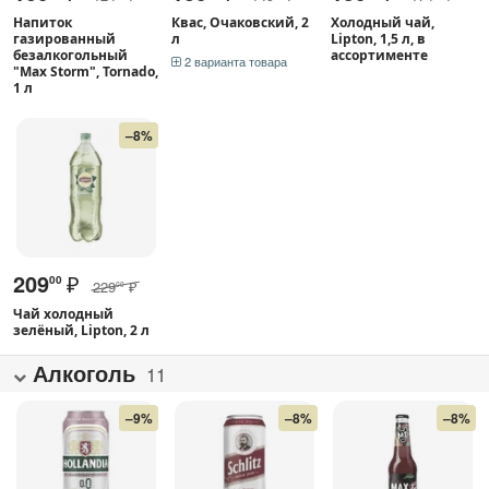
Напиток
Квас, Очаковский, 2
Холодный чай,
газированный
л
Lipton, 1,5 л, в
безалкогольный
ассортименте
2 варианта товара
"Max Storm", Tornado,
1 л
–8%
209
₽
00
229
₽
00
Чай холодный
зелёный, Lipton, 2 л
Алкоголь
11
–9%
–8%
–8%