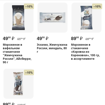
–10%
–10%
49
₽
49
₽
89
₽
00
50
00
55
₽
99
₽
00
00
Мороженое в
Эскимо, Жемчужина
Мороженое в
вафельном
России, миндаль, 80
стаканчике
стаканчике
г
«Коровка из
"Жемчужина
Кореновки», 100 гр,
России", Айсберри,
в ассортименте
90 г
–10%
89
₽
00
99
₽
00