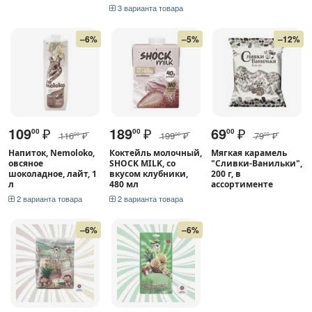
3 варианта товара
–6%
–5%
–12%
109
₽
189
₽
69
₽
00
00
00
116
₽
199
₽
79
₽
00
00
00
Напиток, Nemoloko,
Коктейль молочный,
Мягкая карамель
овсяное
SHOCK MILK, со
"Сливки-Ванильки",
шоколадное, лайт, 1
вкусом клубники,
200 г, в
л
480 мл
ассортименте
2 варианта товара
2 варианта товара
–6%
–6%