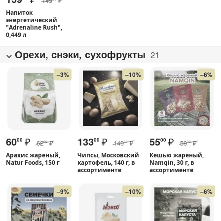
149
₽
Напиток
энергетический
"Adrenaline Rush",
0,449 л
Орехи, снэки, сухофрукты
21
–3%
–10%
–6%
60
₽
133
₽
55
₽
00
00
00
62
₽
149
₽
59
₽
00
00
00
Арахис жареный,
Чипсы, Московский
Кешью жареный,
Natur Foods, 150 г
картофель, 140 г, в
Namqin, 30 г, в
ассортименте
ассортименте
–9%
–10%
–6%