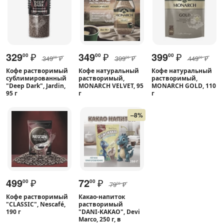
329
₽
349
₽
399
₽
00
00
00
349
₽
399
₽
449
₽
00
00
00
Кофе растворимый
Кофе натуральный
Кофе натуральный
сублимированный
растворимый,
растворимый,
"Deep Dark", Jardin,
MONARCH VELVET, 95
MONARCH GOLD, 110
95 г
г
г
–8%
499
₽
72
₽
00
00
79
₽
00
Кофе растворимый
Какао-напиток
"CLASSIC", Nescafé,
растворимый
190 г
"DANI-KAKAO", Devi
Marco, 250 г, в