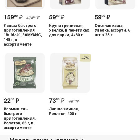
159
₽
59
₽
59
₽
00
00
00
174
₽
50
Лапша быстрого
Крупа гречневая,
Овсяная каша,
приготовления
Увелка, в пакетиках
Увелка, ассорти, 6
"Buldak", SAMYANG,
для варки, 4х80 г
шт. х 35 г
145 г, в
ассортименте
–7%
22
₽
73
₽
60
00
79
₽
00
Вермишель
Лапша яичная,
быстрого
Роллтон, 400 г
приготовления,
Роллтон, 65 г, в
ассортименте
Масла, соусы, специи