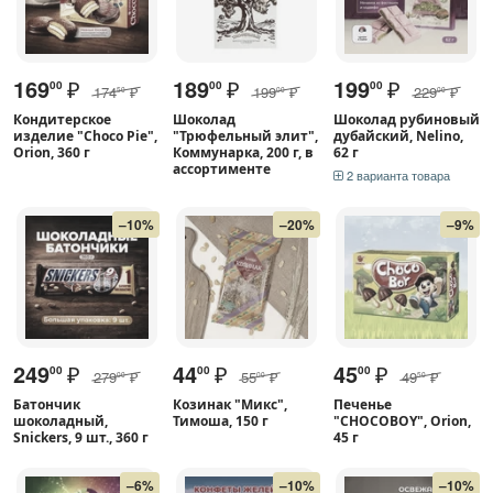
169
₽
189
₽
199
₽
00
00
00
174
₽
199
₽
229
₽
50
00
00
Кондитерское
Шоколад
Шоколад рубиновый
изделие "Choco Pie",
"Трюфельный элит",
дубайский, Nelino,
Orion, 360 г
Коммунарка, 200 г, в
62 г
ассортименте
2 варианта товара
–10%
–20%
–9%
249
₽
44
₽
45
₽
00
00
00
279
₽
55
₽
49
₽
00
00
50
Батончик
Козинак "Микс",
Печенье
шоколадный,
Тимоша, 150 г
"CHOCOBOY", Orion,
Snickers, 9 шт., 360 г
45 г
–6%
–10%
–10%