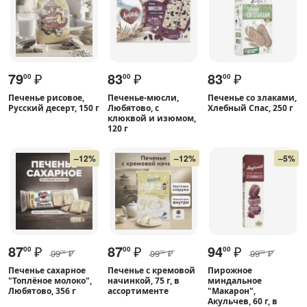
79
₽
83
₽
83
₽
00
00
00
Печенье рисовое,
Печенье-мюсли,
Печенье со злаками,
Русский десерт, 150 г
Любятово, с
Хлебный Спас, 250 г
клюквой и изюмом,
120 г
–12%
–12%
–5%
87
₽
87
₽
94
₽
00
00
00
99
₽
99
₽
99
₽
00
00
00
Печенье сахарное
Печенье с кремовой
Пирожное
"Топлёное молоко",
начинкой, 75 г, в
миндальное
Любятово, 356 г
ассортименте
"Макарон",
Акульчев, 60 г, в