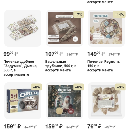
ассортименте
–7%
–14%
99
₽
107
₽
149
₽
00
00
00
116
₽
174
₽
00
50
Печенье сдобное
Вафельные
Печенье, Regnum,
"Задумка", Дымка,
трубочки, 500 г, в
150 г, в
360 г, в
ассортименте
ассортименте
ассортименте
–8%
–8%
–3%
159
₽
159
₽
76
₽
00
00
00
174
₽
174
₽
79
₽
50
50
00