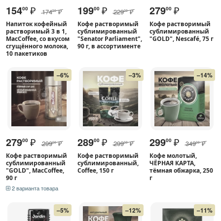
154
₽
199
₽
279
₽
00
00
00
174
₽
229
₽
50
00
Напиток кофейный
Кофе растворимый
Кофе растворимый
растворимый 3 в 1,
сублимированный
сублимированный
MacCoffee, со вкусом
"Senator Parliament",
"GOLD", Nescafé, 75 г
сгущённого молока,
90 г, в ассортименте
10 пакетиков
–6%
–3%
–14%
279
₽
289
₽
299
₽
00
00
00
299
₽
299
₽
349
₽
00
00
00
Кофе растворимый
Кофе растворимый
Кофе молотый,
сублимированный
сублимированный,
ЧЁРНАЯ КАРТА,
"GOLD", MacCoffee,
Coffee, 150 г
тёмная обжарка, 250
90 г
г
2 варианта товара
–5%
–12%
–11%