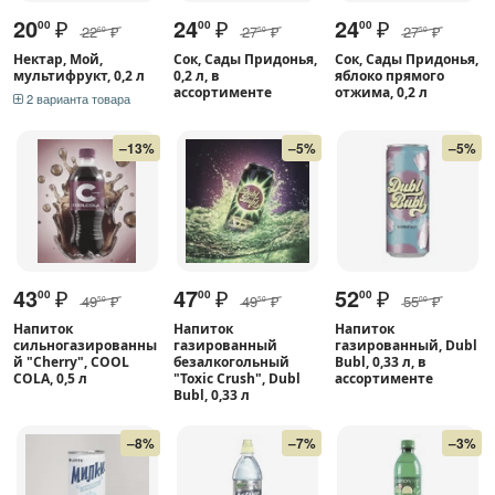
20
₽
24
₽
24
₽
00
00
00
22
₽
27
₽
27
₽
60
50
50
Нектар, Мой,
Сок, Сады Придонья,
Сок, Сады Придонья,
мультифрукт, 0,2 л
0,2 л, в
яблоко прямого
ассортименте
отжима, 0,2 л
2 варианта товара
–13%
–5%
–5%
43
₽
47
₽
52
₽
00
00
00
49
₽
49
₽
55
₽
50
50
00
Напиток
Напиток
Напиток
сильногазированны
газированный
газированный, Dubl
й "Cherry", COOL
безалкогольный
Bubl, 0,33 л, в
COLA, 0,5 л
"Toxic Crush", Dubl
ассортименте
Bubl, 0,33 л
–8%
–7%
–3%