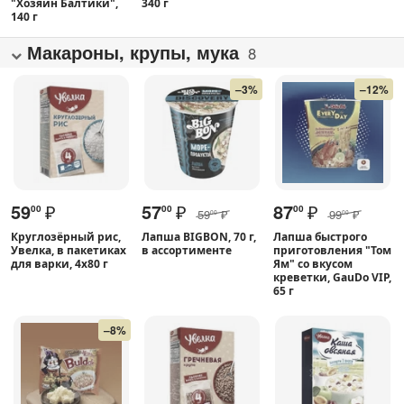
"Хозяин Балтики",
340 г
140 г
Макароны, крупы, мука
8
–3%
–12%
59
₽
57
₽
87
₽
00
00
00
59
₽
99
₽
00
00
Круглозёрный рис,
Лапша BIGBON, 70 г,
Лапша быстрого
Увелка, в пакетиках
в ассортименте
приготовления "Том
для варки, 4х80 г
Ям" со вкусом
креветки, GauDo VIP,
65 г
–8%