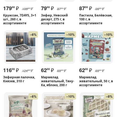
179
₽
79
₽
87
₽
00
00
00
199
₽
87
₽
99
₽
00
00
00
Круассан, 7DAYS, 3+1
Зефир, Невский
Пастила, Белёвская,
шт., 260 г, в
десерт, 275 г, в
100 г, в
ассортименте
ассортименте
ассортименте
–6%
–10%
–10%
116
₽
62
₽
62
₽
00
00
00
124
₽
69
₽
69
₽
00
00
00
Зефирная палочка,
Мармелад
Мармелад
Князев, 310 г
жевательный, Тяну-
жевательный, 50 г, в
Ка, яблоко, 200 г
ассортименте
–6%
–10%
–8%