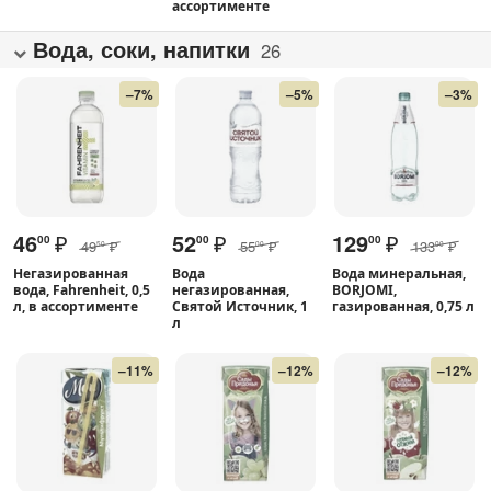
ассортименте
Вода, соки, напитки
26
–7%
–5%
–3%
46
₽
52
₽
129
₽
00
00
00
49
₽
55
₽
133
₽
50
00
00
Негазированная
Вода
Вода минеральная,
вода, Fahrenheit, 0,5
негазированная,
BORJOMI,
л, в ассортименте
Святой Источник, 1
газированная, 0,75 л
л
–11%
–12%
–12%