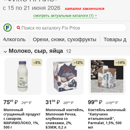
с 15 по 21 июня 2026
каталог закончился
смотреть актуальные каталоги (1)
Алкоголь
Орехи, снэки, сухофрукты
Товары дл
Молоко, сыр, яйца
12
–5%
–12%
–14%
75
₽
31
₽
99
₽
00
00
00
79
₽
35
₽
116
₽
00
50
00
Молочный
Молочный коктейль,
Коктейль молочный
сгущенный продукт
Молочная Речка,
"Капучино
с сахаром,
клубника со
итальянский",
МАРИМОЛОКО, 1%,
сливками, 2%,
Parmalat, 1,5%, 500
500 г
БЗМЖ, 0,2 л
мл