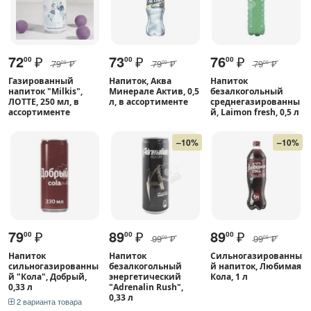
72
₽
73
₽
76
₽
00
00
00
79
₽
79
₽
79
₽
00
00
00
Газированный
Напиток, Аква
Напиток
напиток "Milkis",
Минерале Актив, 0,5
безалкогольный
ЛОТТЕ, 250 мл, в
л, в ассортименте
среднегазированны
ассортименте
й, Laimon fresh, 0,5 л
–10%
–10%
79
₽
89
₽
89
₽
00
00
00
99
₽
99
₽
00
00
Напиток
Напиток
Сильногазированны
сильногазированны
безалкогольный
й напиток, Любимая
й "Кола", Добрый,
энергетический
Кола, 1 л
0,33 л
"Adrenalin Rush",
0,33 л
2 варианта товара