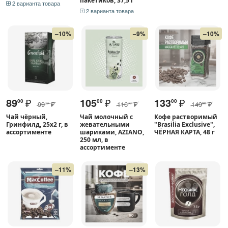
пакетиков, 37,5 г
2 варианта товара
2 варианта товара
–10%
–9%
–10%
89
₽
105
₽
133
₽
00
00
00
99
₽
116
₽
149
₽
00
00
00
Чай чёрный,
Чай молочный с
Кофе растворимый
Гринфилд, 25х2 г, в
жевательными
"Brasilia Exclusive",
ассортименте
шариками, AZIANO,
ЧЁРНАЯ КАРТА, 48 г
250 мл, в
ассортименте
–11%
–13%