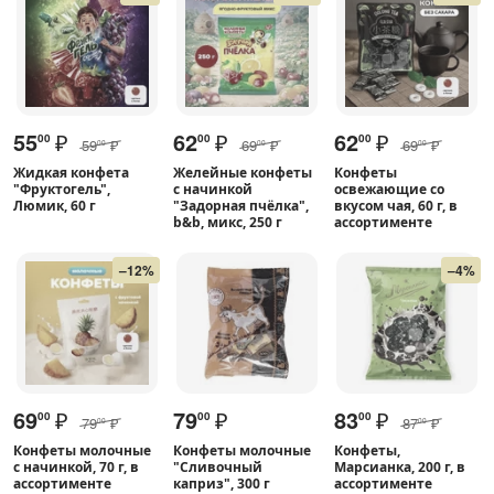
55
₽
62
₽
62
₽
00
00
00
59
₽
69
₽
69
₽
00
00
00
Жидкая конфета
Желейные конфеты
Конфеты
"Фруктогель",
с начинкой
освежающие со
Люмик, 60 г
"Задорная пчёлка",
вкусом чая, 60 г, в
b&b, микс, 250 г
ассортименте
–12%
–4%
69
₽
79
₽
83
₽
00
00
00
79
₽
87
₽
00
00
Конфеты молочные
Конфеты молочные
Конфеты,
с начинкой, 70 г, в
"Сливочный
Марсианка, 200 г, в
ассортименте
каприз", 300 г
ассортименте