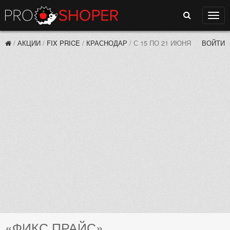
Поиск
Нави
/
АКЦИИ
/
FIX PRICE
/
КРАСНОДАР
/
С 15 ПО 21 ИЮНЯ
ВОЙТИ
«ФИКС ПРАЙС»