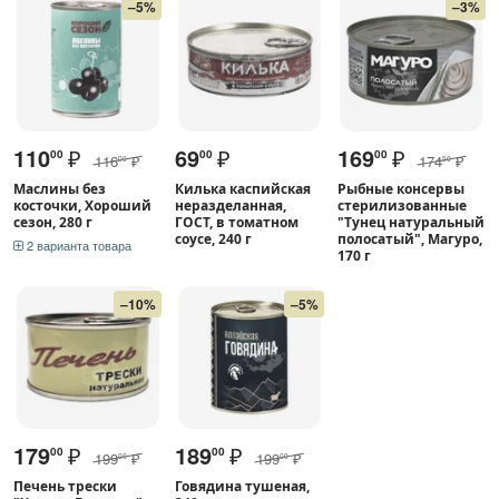
–5%
–3%
110
₽
69
₽
169
₽
00
00
00
116
₽
174
₽
00
50
Маслины без
Килька каспийская
Рыбные консервы
косточки, Хороший
неразделанная,
стерилизованные
сезон, 280 г
ГОСТ, в томатном
"Тунец натуральный
соусе, 240 г
полосатый", Магуро,
2 варианта товара
170 г
–10%
–5%
179
₽
189
₽
00
00
199
₽
199
₽
00
00
Печень трески
Говядина тушеная,