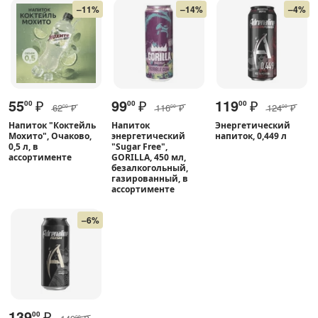
–11%
–14%
–4%
55
₽
99
₽
119
₽
00
00
00
62
₽
116
₽
124
₽
00
00
00
Напиток "Коктейль
Напиток
Энергетический
Мохито", Очаково,
энергетический
напиток, 0,449 л
0,5 л, в
"Sugar Free",
ассортименте
GORILLA, 450 мл,
безалкогольный,
газированный, в
ассортименте
–6%
139
₽
00
00