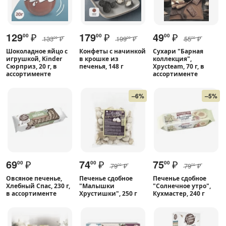
129
₽
179
₽
49
₽
00
00
00
133
₽
199
₽
55
₽
00
00
00
Шоколадное яйцо с
Конфеты с начинкой
Сухари "Барная
игрушкой, Kinder
в крошке из
коллекция",
Сюрприз, 20 г, в
печенья, 148 г
Хрусteam, 70 г, в
ассортименте
ассортименте
–6%
–5%
69
₽
74
₽
75
₽
00
00
00
79
₽
79
₽
00
00
Овсяное печенье,
Печенье сдобное
Печенье сдобное
Хлебный Спас, 230 г,
"Малышки
"Солнечное утро",
в ассортименте
Хрустишки", 250 г
Кухмастер, 240 г