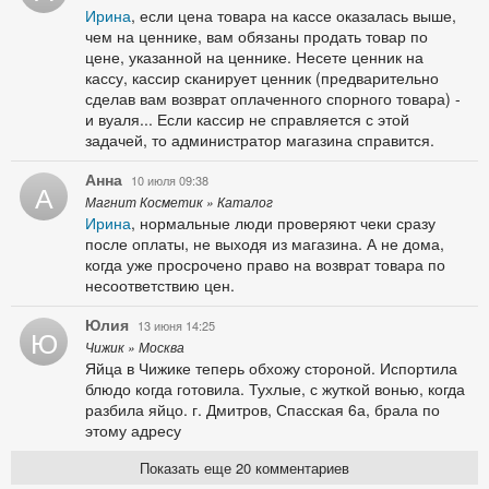
Ирина
, если цена товара на кассе оказалась выше,
чем на ценнике, вам обязаны продать товар по
цене, указанной на ценнике. Несете ценник на
кассу, кассир сканирует ценник (предварительно
сделав вам возврат оплаченного спорного товара) -
и вуаля... Если кассир не справляется с этой
задачей, то администратор магазина справится.
Анна
10 июля 09:38
А
Магнит Косметик » Каталог
Ирина
, нормальные люди проверяют чеки сразу
после оплаты, не выходя из магазина. А не дома,
когда уже просрочено право на возврат товара по
несоответствию цен.
Юлия
13 июня 14:25
Ю
Чижик » Москва
Яйца в Чижике теперь обхожу стороной. Испортила
блюдо когда готовила. Тухлые, с жуткой вонью, когда
разбила яйцо. г. Дмитров, Спасская 6а, брала по
этому адресу
Показать еще 20 комментариев