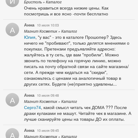
И
Бристоль » Каталог
Очень нравиться всегда низкие цены. Как
посмотришь и все ясно -почти бесплатно
Анна
10 июля 10:03
А
Магнит Косметик » Каталог
Юлия
, "у вас" - это в каталоге Прошопер? Здесь
ничего не "пробивают", только делятся мнениями о
покупках. Претензии предъявляйте адресно:
жалуйтесь в ту сеть, где вам "пробили". Можно
звонить по телефону на горячую линию, можно
писать на почту обратной связи на сайте магазина/
сети. А прежде чем кидаться на "скидки",
ознакомьтесь с ценами на аналогичный товар в
других сетях. Будете (не)приятно удивлены...
Анна
10 июля 09:48
А
Магнит Косметик » Каталог
Серго74
, какой смысл читать чек ДОМА ??? После
драки кулаками не машут. Читайте чек в магазине. А
лучше сканируйте цены на товары ДО их оплаты.
Анна
10 июля 09:45
А
Магнит Косметик » Каталог