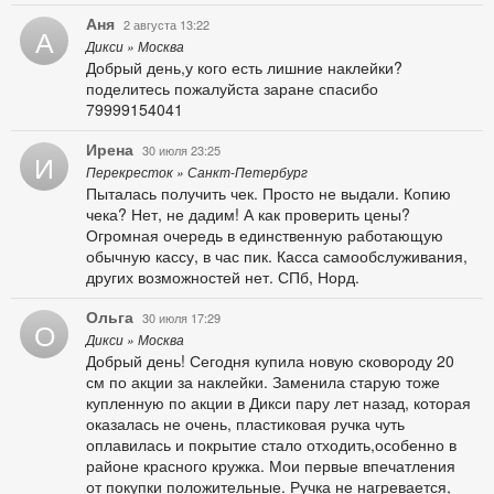
Аня
2 августа 13:22
А
Дикси » Москва
Добрый день,у кого есть лишние наклейки?
поделитесь пожалуйста заране спасибо
79999154041
Ирена
30 июля 23:25
И
Перекресток » Санкт-Петербург
Пыталась получить чек. Просто не выдали. Копию
чека? Нет, не дадим! А как проверить цены?
Огромная очередь в единственную работающую
обычную кассу, в час пик. Касса самообслуживания,
других возможностей нет. СПб, Норд.
Ольга
30 июля 17:29
О
Дикси » Москва
Добрый день! Сегодня купила новую сковороду 20
см по акции за наклейки. Заменила старую тоже
купленную по акции в Дикси пару лет назад, которая
оказалась не очень, пластиковая ручка чуть
оплавилась и покрытие стало отходить,особенно в
районе красного кружка. Мои первые впечатления
от покупки положительные. Ручка не нагревается,