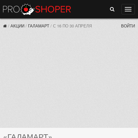
Поиск
Нави
/
АКЦИИ
/
ГАЛАМАРТ
/
С 16 ПО 30 АПРЕЛЯ
ВОЙТИ
«ГАЛАМАРТ»