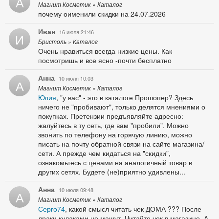
А
Магнит Косметик » Каталог
почему оименили скидки на 24.07.2026
Иван
16 июля 21:46
И
Бристоль » Каталог
Очень нравиться всегда низкие цены. Как
посмотришь и все ясно -почти бесплатно
Анна
10 июля 10:03
А
Магнит Косметик » Каталог
Юлия
, "у вас" - это в каталоге Прошопер? Здесь
ничего не "пробивают", только делятся мнениями о
покупках. Претензии предъявляйте адресно:
жалуйтесь в ту сеть, где вам "пробили". Можно
звонить по телефону на горячую линию, можно
писать на почту обратной связи на сайте магазина/
сети. А прежде чем кидаться на "скидки",
ознакомьтесь с ценами на аналогичный товар в
других сетях. Будете (не)приятно удивлены...
Анна
10 июля 09:48
А
Магнит Косметик » Каталог
Серго74
, какой смысл читать чек ДОМА ??? После
драки кулаками не машут. Читайте чек в магазине. А