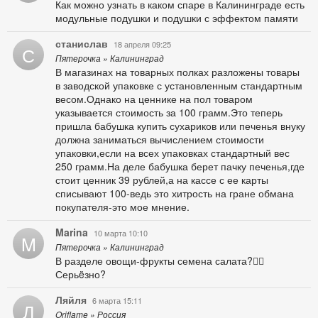
Как можно узнать в каком спаре в Калининграде есть
модульные подушки и подушки с эффектом памяти
станислав
18 апреля 09:25
С
Пятерочка » Калининград
В магазинах на товарных полках разложены товары
в заводской упаковке с установленным стандартным
весом.Однако на ценнике на пол товаром
указывается стоимость за 100 грамм.Это теперь
пришла бабушка купить сухариков или печенья внуку
должна заниматься вычислением стоимости
упаковки,если на всех упаковках стандартный вес
250 грамм.На деле бабушка берет пачку печенья,где
стоит ценник 39 рублей,а на кассе с ее карты
списывают 100-ведь это хитрость на гране обмана
покупателя-это мое мнение.
Marina
10 марта 10:10
M
Пятерочка » Калининград
В разделе овощи-фрукты семена салата?🤦‍♀️
Серьëзно?
Ляйля
6 марта 15:11
Л
Oriflame » Россия