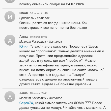
почему оименили скидки на 24.07.2026
Иван
16 июля 21:46
И
Бристоль » Каталог
Очень нравиться всегда низкие цены. Как
посмотришь и все ясно -почти бесплатно
Анна
10 июля 10:03
А
Магнит Косметик » Каталог
Юлия
, "у вас" - это в каталоге Прошопер? Здесь
ничего не "пробивают", только делятся мнениями о
покупках. Претензии предъявляйте адресно:
жалуйтесь в ту сеть, где вам "пробили". Можно
звонить по телефону на горячую линию, можно
писать на почту обратной связи на сайте магазина/
сети. А прежде чем кидаться на "скидки",
ознакомьтесь с ценами на аналогичный товар в
других сетях. Будете (не)приятно удивлены...
Анна
10 июля 09:48
А
Магнит Косметик » Каталог
Серго74
, какой смысл читать чек ДОМА ??? После
драки кулаками не машут. Читайте чек в магазине. А