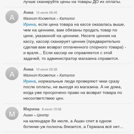
лучше сканируйте цены на товары ДО их оплаты.
Анна
10 июля 09:45
А
Магнит Косметик » Каталог
Ирина
, если цена товара на кассе оказалась выше,
чем на ценнике, вам обязаны продать товар по
цене, указанной на ценнике. Несете ценник на
кассу, кассир сканирует ценник (предварительно
сделав вам возврат оплаченного спорного товара) -
и вуаля... Если кассир не справляется с этой
задачей, то администратор магазина справится.
Анна
10 июля 09:38
А
Магнит Косметик » Каталог
Ирина
, нормальные люди проверяют чеки сразу
после оплаты, не выходя из магазина. А не дома,
когда уже просрочено право на возврат товара по
несоответствию цен.
Марина
8 июля 19:36
М
Ашан » Центр
на календаре 8е июля, а Ашан спит в одном
ботинке-уж полночь близится, а Германа всё нет...