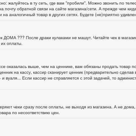
о: жалуйтесь в ту сеть, где вам "пробили". Можно звонить по тел
а почту обратной связи на сайте магазина/сети. А прежде чем кид
и на аналогичный товар в других сетях. Будете (не)приятно удивлен
чек ДОМА ??? После драки кулаками не машут. Читайте чек в магази
 их оплаты.
ассе оказалась выше, чем на ценнике, вам обязаны продать товар п
ценник на кассу, кассир сканирует ценник (предварительно сделав 
 и вуаля... Если кассир не справляется с этой задачей, то админис
ряют чеки сразу после оплаты, не выходя из магазина. А не дома,
овара по несоответствию цен.