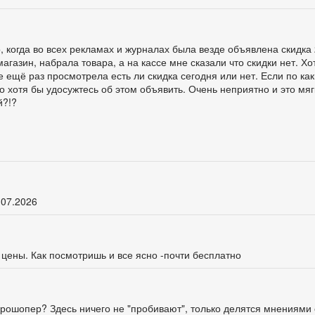
 когда во всех рекламах и журналах была везде объявлена скидка
магазин, набрала товара, а на кассе мне сказали что скидки нет. Х
е ещё раз просмотрела есть ли скидка сегодня или нет. Если по ка
о хотя бы удосужтесь об этом объявить. Очень неприятно и это мягк
й?!?
.07.2026
 цены. Как посмотришь и все ясно -почти бесплатно
ге Прошопер? Здесь ничего не "пробивают", только делятся мнениями 