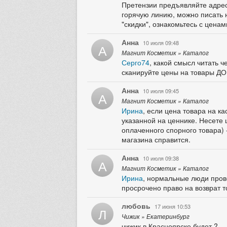
Претензии предъявляйте адресн
горячую линию, можно писать н
"скидки", ознакомьтесь с ценам
Анна
10 июля 09:48
А
Магнит Косметик » Каталог
Серго74
, какой смысл читать 
сканируйте цены на товары ДО
Анна
10 июля 09:45
А
Магнит Косметик » Каталог
Ирина
, если цена товара на к
указанной на ценнике. Несете 
оплаченного спорного товара) -
магазина справится.
Анна
10 июля 09:38
А
Магнит Косметик » Каталог
Ирина
, нормальные люди прове
просрочено право на возврат т
любовь
17 июня 10:53
Л
Чижик » Екатеринбург
чижик в Красноярске будет ?