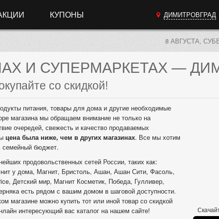
АКЦИИ
КУПОНЫ
ДИМИТРОВГРАД
8 АВГУСТА, СУБ
НАХ
И СУПЕРМАРКЕТАХ
— ДИМ
окупайте со скидкой!
одукты питания, товары для дома и другие необходимые
оре магазина мы обращаем внимание не только на
твие очередей, свежесть и качество продаваемых
бы
цена была ниже, чем в других магазинах
. Все мы хотим
ь семейный бюджет.
нейших продовольственных сетей России, таких как:
нит у дома, Магнит, Бристоль, Ашан, Ашан Сити, Фасоль,
ice, Детский мир, Магнит Косметик, Победа, Гулливер,
верняка есть рядом с вашим домом в шаговой доступности.
ком магазине можно купить тот или иной товар со скидкой
Скачайт
нлайн интересующий вас каталог на нашем сайте!