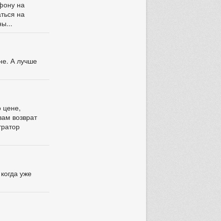
ефону на
аться на
ы...
не. А лучше
о цене,
вам возврат
тратор
 когда уже