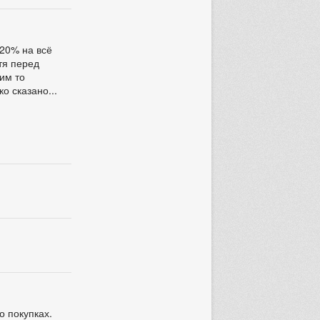
 20% на всё
отя перед
ким то
о сказано...
о покупках.