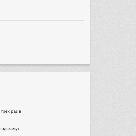
трёх раз в
 подскажут