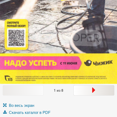
1
из
8
Во весь экран
Скачать каталог в PDF