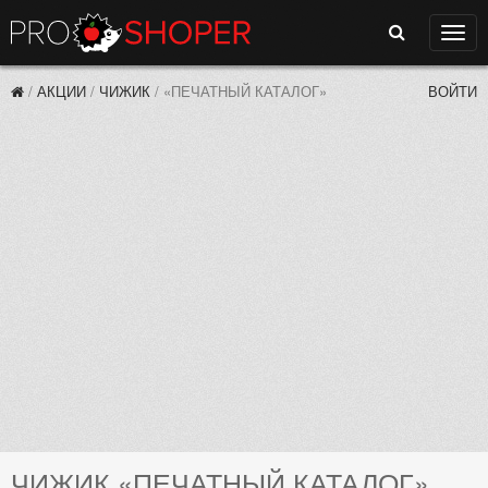
Поиск
Нави
/
АКЦИИ
/
ЧИЖИК
/
«ПЕЧАТНЫЙ КАТАЛОГ»
ВОЙТИ
ЧИЖИК «ПЕЧАТНЫЙ КАТАЛОГ»