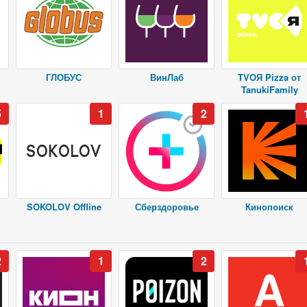
ГЛОБУС
ВинЛаб
TVOЯ Pizza от
TanukiFamily
5
1
2
SOKOLOV Offline
Сберздоровье
Кинопоиск
2
1
2