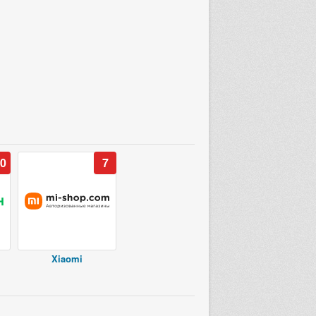
0
7
Xiaomi