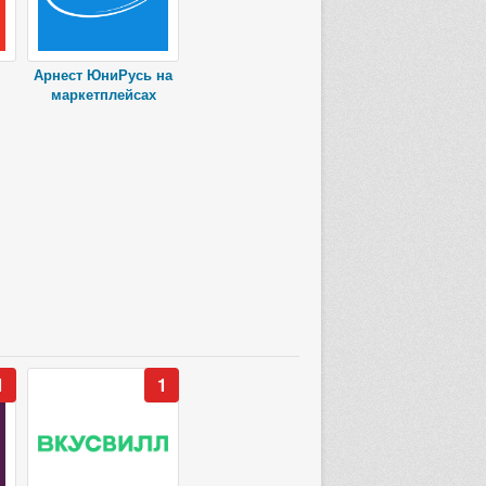
Арнест ЮниРусь на
маркетплейсах
1
1