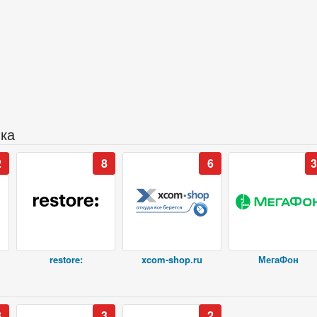
ика
2
8
6
3
restore:
xcom-shop.ru
МегаФон
8
3
2