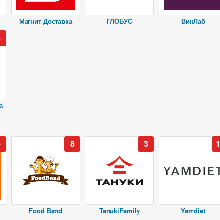
Магнит Доставка
ГЛОБУС
ВинЛаб
4
а
4
8
3
1
Food Band
TanukiFamily
Yamdiet