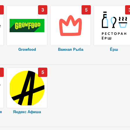
1
3
5
Growfood
Важная Рыба
Ёрш
1
5
я
Яндекс Афиша