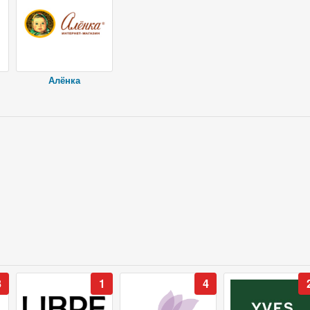
Алёнка
8
1
4