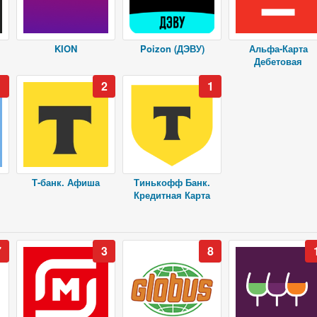
KION
Poizon (ДЭВУ)
Альфа-Карта
Дебетовая
1
2
1
Т-банк. Афиша
Тинькофф Банк.
Кредитная Карта
7
3
8