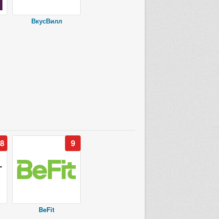
ВкусВилл
8
9
BeFit