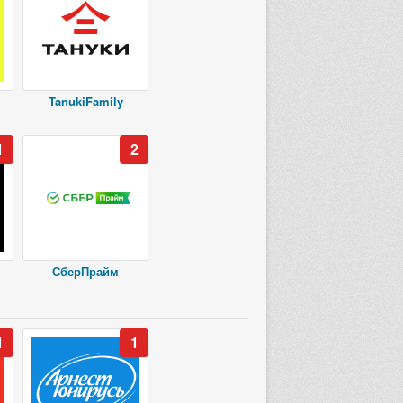
TanukiFamily
1
2
СберПрайм
1
1