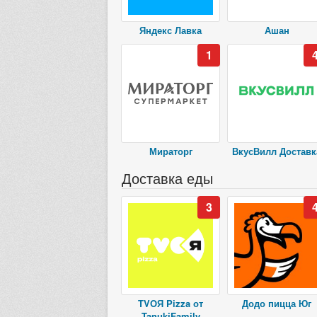
Яндекс Лавка
Ашан
1
Мираторг
ВкусВилл Доставк
Доставка еды
3
TVOЯ Pizza от
Додо пицца Юг
TanukiFamily