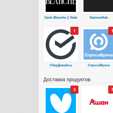
Carte Blanche || Gala
GamersHub
1
СберДевайсы
СпросиВрача
Доставка продуктов
3