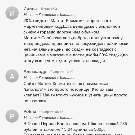
Ирина
15 мая 16:31
И
Магнит Косметик » Каталог
20% скидка в Магнит Косметик скорее всего
маркетинговый ход.Есть цены даже с акционной
скидкой гораздо дороже,чем обычном
Магните.Сооблазнилась,набрала полную корзину
товаров,дома проверила по чеку,скидок практически
нет,начальные цены до скидки не совпадают с
ценниками в магазине,а после,якобы 20% скидки,по
итогу выше чем те,что указаны до скидки
Александр
15 апреля 13:40
А
Магнит Косметик » Каталог
Сайты Магнит Косметик и так называемые
"каталоги"– это просто позорище! Кто их вам
клепает? Найти что-то нужное и узнать цены просто
невозможно.
Polina
15 апреля 08:43
P
Магнит Косметик » Каталог
В Озоне Пурина Ван с лососем 1,5кг.со скидкой 785
рублей, а такой же 15.04.купила за 560р.
Существенная разница. Давно уже покупаю корм