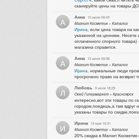
сканируйте цены на товары ДО
Анна
10 июля 09:45
А
Магнит Косметик » Каталог
Ирина
, если цена товара на к
указанной на ценнике. Несете 
оплаченного спорного товара) -
магазина справится.
Анна
10 июля 09:38
А
Магнит Косметик » Каталог
Ирина
, нормальные люди прове
просрочено право на возврат т
Любовь
9 июля 18:29
Л
Окей Гипермаркет » Красноярск
интересно,вот эти товары по с
городом,поедешь,а там вдруг н
указаны товары по скидке,поех
Ирина
15 мая 16:31
И
Магнит Косметик » Каталог
20% скидка в Магнит Косметик 