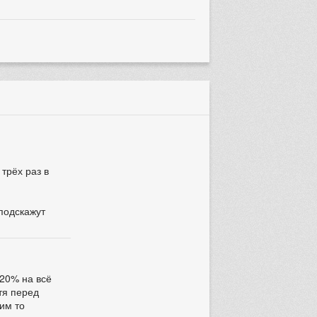
трёх раз в
 подскажут
 20% на всё
отя перед
ким то