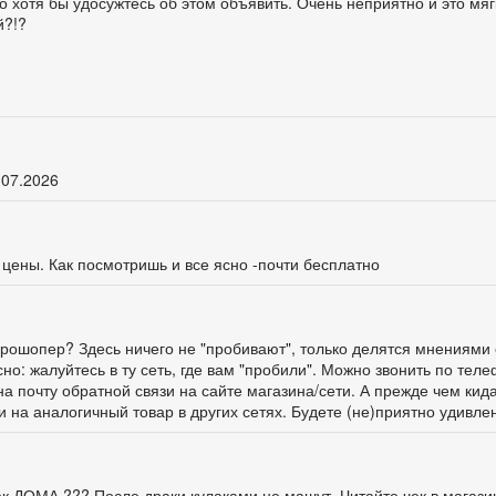
о хотя бы удосужтесь об этом объявить. Очень неприятно и это мягк
й?!?
.07.2026
 цены. Как посмотришь и все ясно -почти бесплатно
ге Прошопер? Здесь ничего не "пробивают", только делятся мнениями 
о: жалуйтесь в ту сеть, где вам "пробили". Можно звонить по тел
а почту обратной связи на сайте магазина/сети. А прежде чем кид
и на аналогичный товар в других сетях. Будете (не)приятно удивлен
чек ДОМА ??? После драки кулаками не машут. Читайте чек в магази