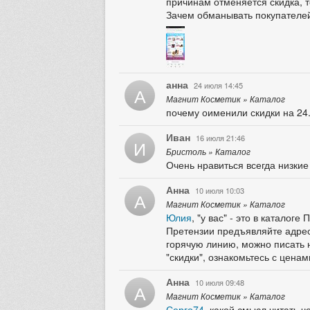
причинам отменяется скидка, т
Зачем обманывать покупателе
анна
24 июля 14:45
А
Магнит Косметик » Каталог
почему оименили скидки на 24
Иван
16 июля 21:46
И
Бристоль » Каталог
Очень нравиться всегда низкие
Анна
10 июля 10:03
А
Магнит Косметик » Каталог
Юлия
, "у вас" - это в катало
Претензии предъявляйте адресн
горячую линию, можно писать н
"скидки", ознакомьтесь с ценам
Анна
10 июля 09:48
А
Магнит Косметик » Каталог
Серго74
, какой смысл читать 