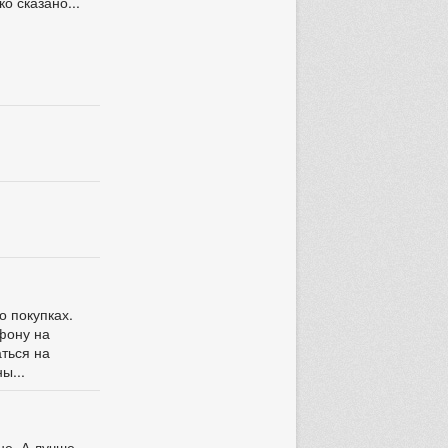
о сказано...
о покупках.
ефону на
аться на
ы...
не. А лучше