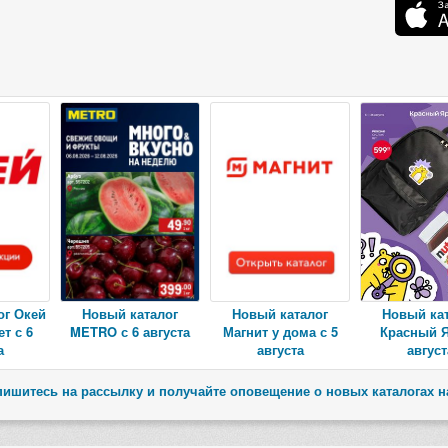
ог Окей
Новый каталог
Новый каталог
Новый ка
т с 6
METRO с 6 августа
Магнит у дома с 5
Красный Я
а
августа
август
ишитесь на рассылку и получайте оповещение о новых каталогах н