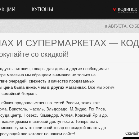
АКЦИИ
КУПОНЫ
КОДИНСК
8 АВГУСТА, СУБ
НАХ
И СУПЕРМАРКЕТАХ
— КОД
окупайте со скидкой!
одукты питания, товары для дома и другие необходимые
оре магазина мы обращаем внимание не только на
твие очередей, свежесть и качество продаваемых
бы
цена была ниже, чем в других магазинах
. Все мы хотим
ь семейный бюджет.
нейших продовольственных сетей России, таких как:
ома, Бристоль, Фасоль, Эльдорадо, М.Видео, Fix Price,
суда центр, Новэкс, Командор, Аллея, Красный Яр и др.
с вашим домом в шаговой доступности. Теперь вы с
 можно купить тот или иной товар со скидкой вплоть до
Скачайт
ресующий вас каталог на нашем сайте!