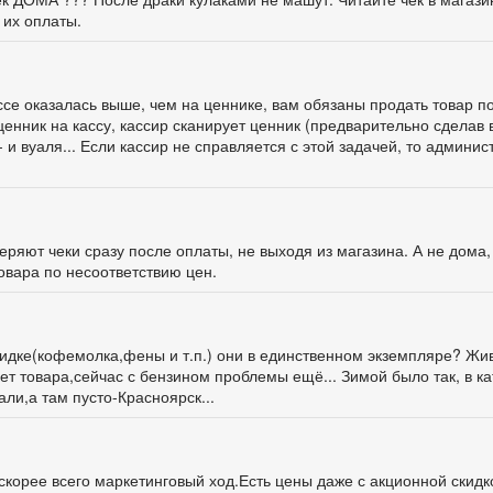
 их оплаты.
ассе оказалась выше, чем на ценнике, вам обязаны продать товар п
ценник на кассу, кассир сканирует ценник (предварительно сделав 
 и вуаля... Если кассир не справляется с этой задачей, то админис
ряют чеки сразу после оплаты, не выходя из магазина. А не дома,
овара по несоответствию цен.
кидке(кофемолка,фены и т.п.) они в единственном экземпляре? Жив
ет товара,сейчас с бензином проблемы ещё... Зимой было так, в к
али,а там пусто-Красноярск...
скорее всего маркетинговый ход.Есть цены даже с акционной скидк