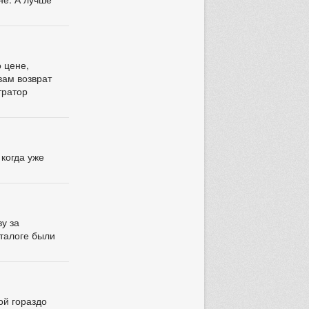
о цене,
вам возврат
тратор
 когда уже
у за
аталоге были
ой гораздо