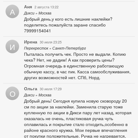
Аня
2 августа 13:22
А
Дикси » Москва
Добрый день,у кого есть лишние наклейки?
поделитесь пожалуйста заране спасибо
79999154041
Ирена
30 июля 23:25
И
Перекресток » Санкт-Петербург
Пыталась получить чек. Просто не выдали. Копию
чека? Нет, не дадим! А как проверить цены?
Огромная очередь в единственную работающую
обычную кассу, в час пик. Касса самообслуживания,
других возможностей нет. СПб, Норд.
Ольга
30 июля 17:29
О
Дикси » Москва
Добрый день! Сегодня купила новую сковороду 20
см по акции за наклейки. Заменила старую тоже
купленную по акции в Дикси пару лет назад, которая
оказалась не очень, пластиковая ручка чуть
оплавилась и покрытие стало отходить,особенно в
районе красного кружка. Мои первые впечатления
от покупки положительные. Ручка не нагревается,