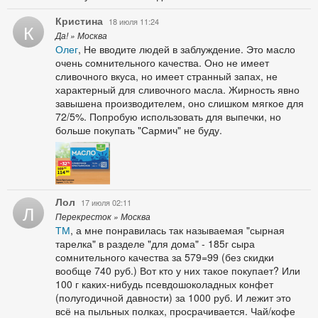
Кристина
18 июля 11:24
К
Да! » Москва
Олег
, Не вводите людей в заблуждение. Это масло
очень сомнительного качества. Оно не имеет
сливочного вкуса, но имеет странный запах, не
характерный для сливочного масла. Жирность явно
завышена производителем, оно слишком мягкое для
72/5%. Попробую использовать для выпечки, но
больше покупать "Сармич" не буду.
Лол
17 июля 02:11
Л
Перекресток » Москва
ТМ
, а мне понравилась так называемая "сырная
тарелка" в разделе "для дома" - 185г сыра
сомнительного качества за 579=99 (без скидки
вообще 740 руб.) Вот кто у них такое покупает? Или
100 г каких-нибудь псевдошоколадных конфет
(полугодичной давности) за 1000 руб. И лежит это
всё на пыльных полках, просрачивается. Чай/кофе