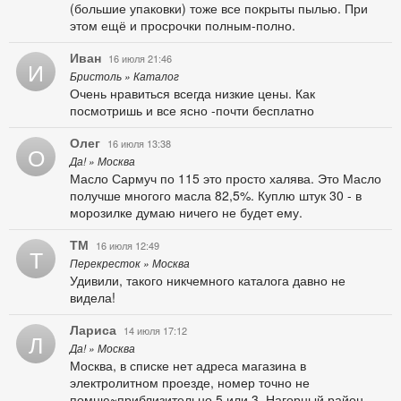
(большие упаковки) тоже все покрыты пылью. При
этом ещё и просрочки полным-полно.
Иван
16 июля 21:46
И
Бристоль » Каталог
Очень нравиться всегда низкие цены. Как
посмотришь и все ясно -почти бесплатно
Олег
16 июля 13:38
О
Да! » Москва
Масло Сармуч по 115 это просто халява. Это Масло
получше многого масла 82,5%. Куплю штук 30 - в
морозилке думаю ничего не будет ему.
ТМ
16 июля 12:49
Т
Перекресток » Москва
Удивили, такого никчемного каталога давно не
видела!
Лариса
14 июля 17:12
Л
Да! » Москва
Москва, в списке нет адреса магазина в
электролитном проезде, номер точно не
помню~приблизительно 5 или 3, Нагорный район.