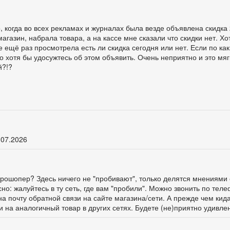
 когда во всех рекламах и журналах была везде объявлена скидка
магазин, набрала товара, а на кассе мне сказали что скидки нет. Х
е ещё раз просмотрела есть ли скидка сегодня или нет. Если по ка
о хотя бы удосужтесь об этом объявить. Очень неприятно и это мягк
й?!?
.07.2026
ге Прошопер? Здесь ничего не "пробивают", только делятся мнениями 
о: жалуйтесь в ту сеть, где вам "пробили". Можно звонить по тел
а почту обратной связи на сайте магазина/сети. А прежде чем кид
и на аналогичный товар в других сетях. Будете (не)приятно удивлен