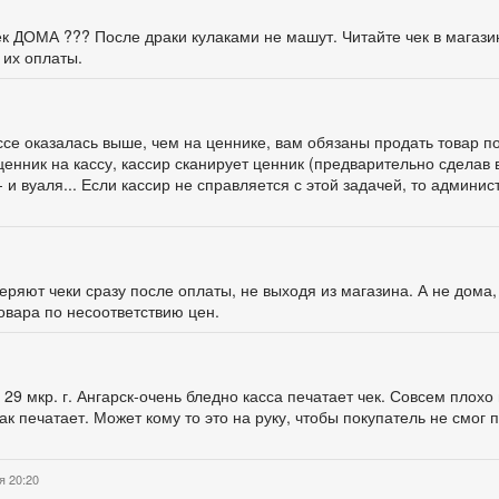
чек ДОМА ??? После драки кулаками не машут. Читайте чек в магази
 их оплаты.
ассе оказалась выше, чем на ценнике, вам обязаны продать товар п
ценник на кассу, кассир сканирует ценник (предварительно сделав 
 и вуаля... Если кассир не справляется с этой задачей, то админис
ряют чеки сразу после оплаты, не выходя из магазина. А не дома,
овара по несоответствию цен.
 29 мкр. г. Ангарск-очень бледно касса печатает чек. Совсем плохо 
ак печатает. Может кому то это на руку, чтобы покупатель не смог п
я 20:20