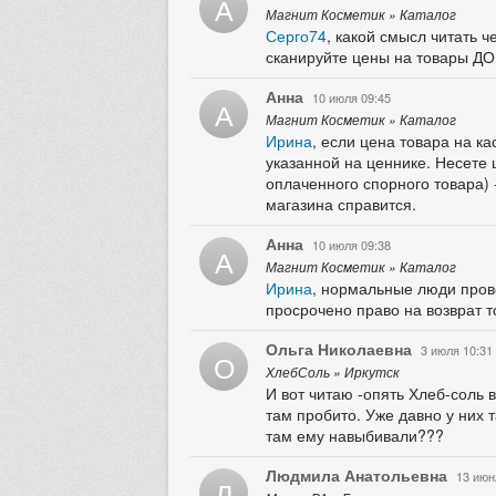
А
Магнит Косметик » Каталог
Серго74
, какой смысл читать 
сканируйте цены на товары ДО
Анна
10 июля 09:45
А
Магнит Косметик » Каталог
Ирина
, если цена товара на к
указанной на ценнике. Несете 
оплаченного спорного товара) -
магазина справится.
Анна
10 июля 09:38
А
Магнит Косметик » Каталог
Ирина
, нормальные люди прове
просрочено право на возврат т
Ольга Николаевна
3 июля 10:31
О
ХлебСоль » Иркутск
И вот читаю -опять Хлеб-соль в
там пробито. Уже давно у них т
там ему навыбивали???
Людмила Анатольевна
13 июн
Л