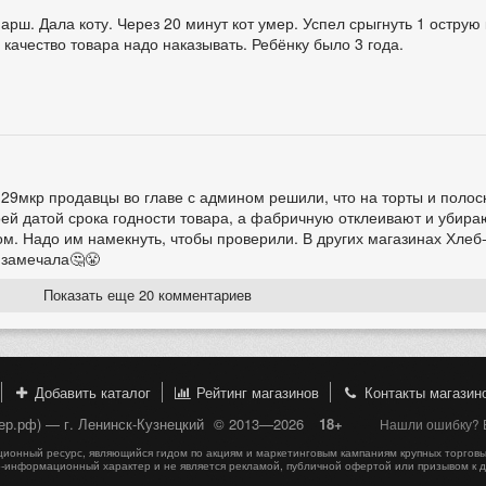
рш. Дала коту. Через 20 минут кот умер. Успел срыгнуть 1 острую 
 качество товара надо наказывать. Ребёнку было 3 года.
в 29мкр продавцы во главе с админом решили, что на торты и полос
воей датой срока годности товара, а фабричную отклеивают и убира
ом. Надо им намекнуть, чтобы проверили. В других магазинах Хлеб
 замечала🤔😤
Показать еще 20 комментариев
Добавить каталог
Рейтинг магазинов
Контакты магазин
пер.рф) — г. Ленинск-Кузнецкий
© 2013—2026
18+
Нашли ошибку? В
онный ресурс, являющийся гидом по акциям и маркетинговым кампаниям крупных торговы
-информационный характер и не является рекламой, публичной офертой или призывом к 