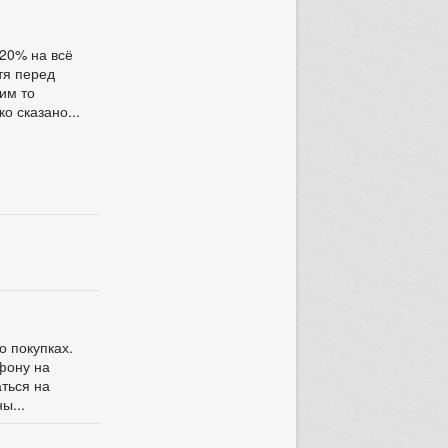
 20% на всё
отя перед
ким то
о сказано...
о покупках.
ефону на
аться на
ы...