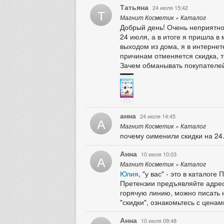
Татьяна
24 июля 15:42
Т
Магнит Косметик » Каталог
Добрый день! Очень неприятно,
24 июля, а в итоге я пришла в 
выходом из дома, я в интернет
причинам отменяется скидка, т
Зачем обманывать покупателе
анна
24 июля 14:45
А
Магнит Косметик » Каталог
почему оименили скидки на 24
Анна
10 июля 10:03
А
Магнит Косметик » Каталог
Юлия
, "у вас" - это в катало
Претензии предъявляйте адресн
горячую линию, можно писать н
"скидки", ознакомьтесь с ценам
Анна
10 июля 09:48