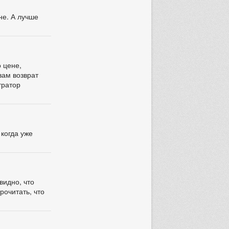
не. А лучше
о цене,
вам возврат
тратор
 когда уже
видно, что
рочитать, что