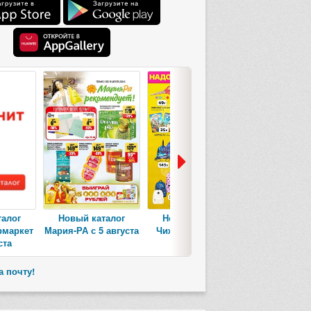
талог
Новый каталог
Новый каталог
Новый ка
рмаркет
Мария-РА с 5 августа
Чижик с 6 августа
Пятерочк
ста
авгус
а почту!