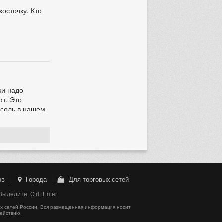
косточку. Кто
ки надо
ют. Это
-соль в нашем
ов
Города
Для торговых сетей
ыделите, Ctrl+Enter
х сетей России. Вся размещенная информация носит
действию.