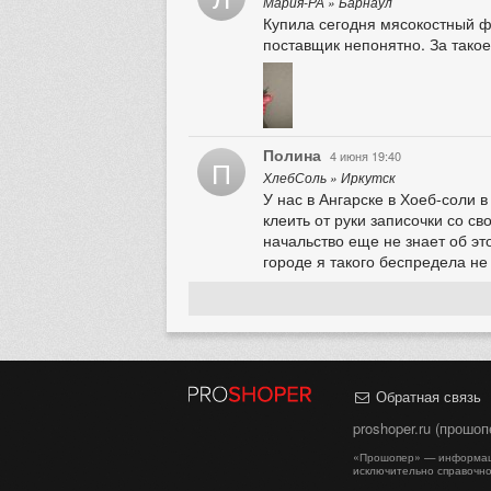
Мария-РА » Барнаул
Купила сегодня мясокостный фа
поставщик непонятно. За такое
Полина
4 июня 19:40
П
ХлебСоль » Иркутск
У нас в Ангарске в Хоеб-соли 
клеить от руки записочки со с
начальство еще не знает об эт
городе я такого беспредела не
Обратная связь
proshoper.ru (прошо
«Прошопер» — информаци
исключительно справочно