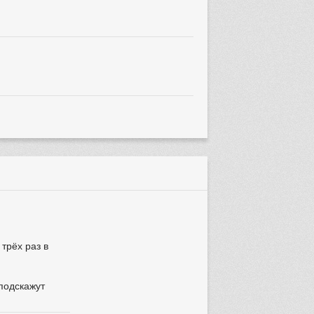
трёх раз в
 подскажут