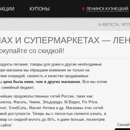
АКЦИИ
КУПОНЫ
ЛЕНИНСК-КУЗНЕЦКИЙ
6 АВГУСТА, ЧЕТ
НАХ
И СУПЕРМАРКЕТАХ
— ЛЕН
окупайте со скидкой!
одукты питания, товары для дома и другие необходимые
оре магазина мы обращаем внимание не только на
твие очередей, свежесть и качество продаваемых
бы
цена была ниже, чем в других магазинах
. Все мы хотим
ь семейный бюджет.
нейших продовольственных сетей России, таких как:
онетка, Фасоль, Чижик, Эльдорадо, М.Видео, Fix Price,
рче!, ХлебСоль, Магнит Аптека и др. Магазины этих сетей
вой доступности. Теперь вы с легкостью сможете узнать, в
овар со скидкой вплоть до 50%, и даже больше, посмотрев
Скачайт
сайте!