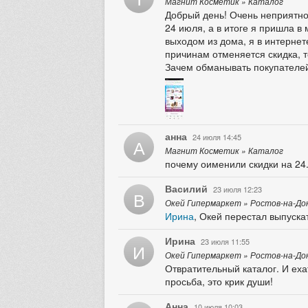
Магнит Косметик » Каталог
Добрый день! Очень неприятно,
24 июля, а в итоге я пришла в 
выходом из дома, я в интернет
причинам отменяется скидка, т
Зачем обманывать покупателе
анна
24 июля 14:45
А
Магнит Косметик » Каталог
почему оименили скидки на 24
Василий
23 июля 12:23
В
Окей Гипермаркет » Ростов-на-До
Ирина
, Окей перестал выпуска
Ирина
23 июля 11:55
И
Окей Гипермаркет » Ростов-на-До
Отвратительный каталог. И еха
просьба, это крик души!
Анна
10 июля 10:03