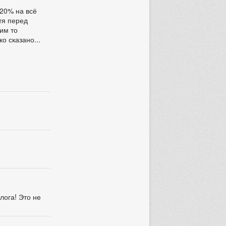
 20% на всё
отя перед
ким то
о сказано...
лога! Это не