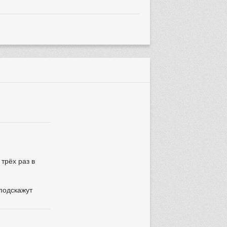
трёх раз в
 подскажут