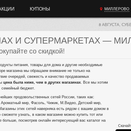
АКЦИИ
КУПОНЫ
МИЛЛЕРОВО
8 АВГУСТА, СУБ
НАХ
И СУПЕРМАРКЕТАХ
— МИ
окупайте со скидкой!
одукты питания, товары для дома и другие необходимые
оре магазина мы обращаем внимание не только на
твие очередей, свежесть и качество продаваемых
бы
цена была ниже, чем в других магазинах
. Все мы хотим
ь семейный бюджет.
нейших продовольственных сетей России, таких как:
 Ароматный мир, Фасоль, Чижик, М.Видео, Детский мир,
Магазины этих сетей наверняка есть рядом с вашим домом в
 сможете узнать, в каком магазине можно купить тот или
же больше, посмотрев онлайн интересующий вас каталог на
Скачайт