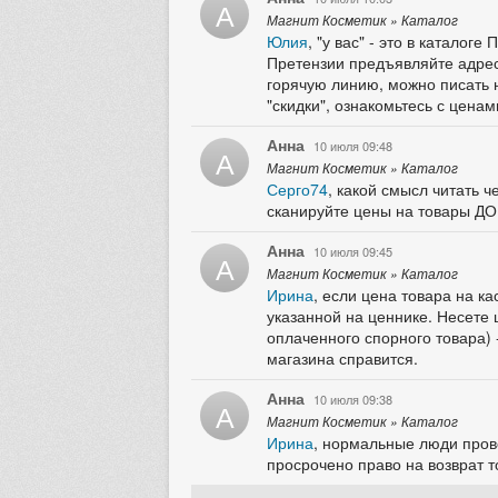
А
Магнит Косметик » Каталог
Юлия
, "у вас" - это в катало
Претензии предъявляйте адресн
горячую линию, можно писать н
"скидки", ознакомьтесь с ценам
Анна
10 июля 09:48
А
Магнит Косметик » Каталог
Серго74
, какой смысл читать 
сканируйте цены на товары ДО
Анна
10 июля 09:45
А
Магнит Косметик » Каталог
Ирина
, если цена товара на к
указанной на ценнике. Несете 
оплаченного спорного товара) -
магазина справится.
Анна
10 июля 09:38
А
Магнит Косметик » Каталог
Ирина
, нормальные люди прове
просрочено право на возврат т