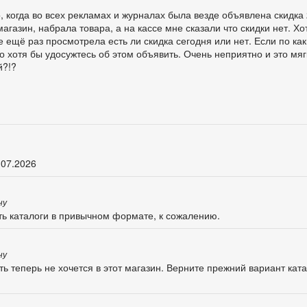
 когда во всех рекламах и журналах была везде объявлена скидка
магазин, набрала товара, а на кассе мне сказали что скидки нет. Х
е ещё раз просмотрела есть ли скидка сегодня или нет. Если по ка
о хотя бы удосужтесь об этом объявить. Очень неприятно и это мягк
й?!?
.07.2026
ну
ть каталоги в привычном формате, к сожалению.
ну
ть теперь не хочется в этот магазин. Верните прежний вариант ката