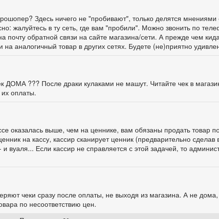
ге Прошопер? Здесь ничего не "пробивают", только делятся мнениями 
о: жалуйтесь в ту сеть, где вам "пробили". Можно звонить по тел
а почту обратной связи на сайте магазина/сети. А прежде чем кид
и на аналогичный товар в других сетях. Будете (не)приятно удивлен
чек ДОМА ??? После драки кулаками не машут. Читайте чек в магази
 их оплаты.
ассе оказалась выше, чем на ценнике, вам обязаны продать товар п
ценник на кассу, кассир сканирует ценник (предварительно сделав 
 и вуаля... Если кассир не справляется с этой задачей, то админис
ряют чеки сразу после оплаты, не выходя из магазина. А не дома,
овара по несоответствию цен.