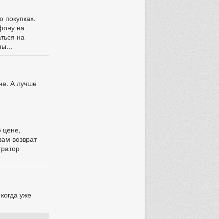
о покупках.
ефону на
аться на
ы...
не. А лучше
о цене,
вам возврат
тратор
 когда уже