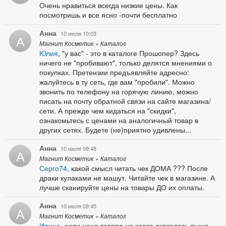
Очень нравиться всегда низкие цены. Как
посмотришь и все ясно -почти бесплатно
Анна
10 июля 10:03
А
Магнит Косметик » Каталог
Юлия
, "у вас" - это в каталоге Прошопер? Здесь
ничего не "пробивают", только делятся мнениями о
покупках. Претензии предъявляйте адресно:
жалуйтесь в ту сеть, где вам "пробили". Можно
звонить по телефону на горячую линию, можно
писать на почту обратной связи на сайте магазина/
сети. А прежде чем кидаться на "скидки",
ознакомьтесь с ценами на аналогичный товар в
других сетях. Будете (не)приятно удивлены...
Анна
10 июля 09:48
А
Магнит Косметик » Каталог
Серго74
, какой смысл читать чек ДОМА ??? После
драки кулаками не машут. Читайте чек в магазине. А
лучше сканируйте цены на товары ДО их оплаты.
Анна
10 июля 09:45
А
Магнит Косметик » Каталог
Ирина
, если цена товара на кассе оказалась выше,