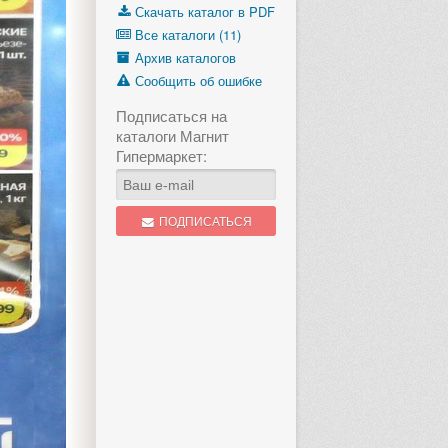
Скачать каталог в PDF
Все каталоги (11)
Архив каталогов
Сообщить об ошибке
Подписаться на
каталоги Магнит
Гипермаркет:
ПОДПИСАТЬСЯ
1 стр.
«Вкусно летом»
«Максимально 
с 29 июля по 18 августа
с 29 июля п
еще 1 неделя, 6 дней
еще 1 неде