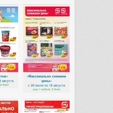
1 стр.
«Свежее предложение»
1 стр.
1 стр.
с 5 по 11 августа
еще 6 дней
етом»
«Максимально снижаем
8 августа
цены»
 6 дней
с 29 июля по 18 августа
еще 1 неделя, 6 дней