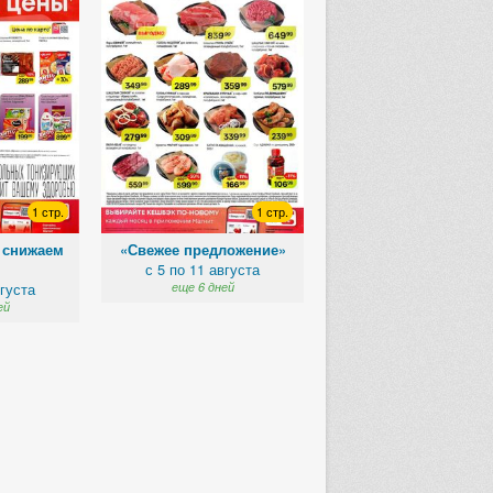
1 стр.
1 стр.
 снижаем
«Свежее предложение»
с 5 по 11 августа
»
вгуста
еще 6 дней
ей