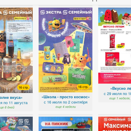
16 стр.
16 стр.
«Вкусно л
с 29 июля по 1
«Школа - просто космос»
олне вкуса»
еще 1 неделя,
с 16 июля по 2 сентября
я по 11 августа
еще 4 недели
ще 6 дней