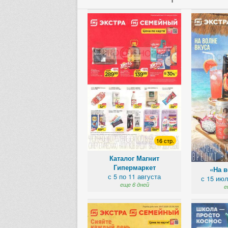
16 стр.
Каталог Магнит
Гипермаркет
«На в
с 5 по 11 августа
с 15 июл
еще 6 дней
е