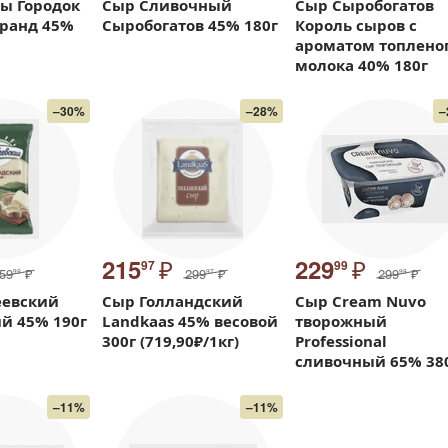
ы Городок
Сыр Сливочный
Сыр Сыробогатов
гранд 45%
Сыробогатов 45% 180г
Король сыров с
ароматом топлено
молока 40% 180г
–30%
–28%
–
₽
₽
215
229
97
99
59
₽
299
₽
299
₽
99
97
99
еевский
Сыр Голландский
Сыр Cream Nuvo
й 45% 190г
Landkaas 45% весовой
творожный
300г (719,90₽/1кг)
Professional
сливочный 65% 38
–11%
–11%