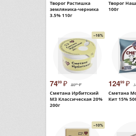
Творог Растишка
Творог На
земляника-черника
100г
3.5% 110г
–16%
₽
₽
74
124
99
99
89
₽
1
99
Сметана Ирбитский
Сметана М
МЗ Классическая 20%
Кит 15% 50
200г
–10%