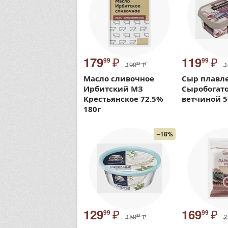
₽
₽
179
119
99
99
199
₽
1
99
Масло сливочное
Сыр плавл
Ирбитский МЗ
Сыробогато
Крестьянское 72.5%
ветчиной 5
180г
–18%
₽
₽
129
169
99
99
159
₽
2
99