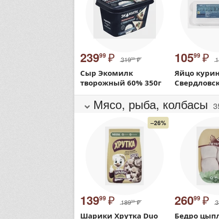
₽
₽
239
105
99
99
319
₽
1
99
Сыр Экомилк
Яйцо кури
творожный 60% 350г
Свердловск
Мясо, рыба, колбасы
3
–26%
₽
₽
139
260
99
99
189
₽
3
99
Шарики Хрутка Duo
Бедро цып