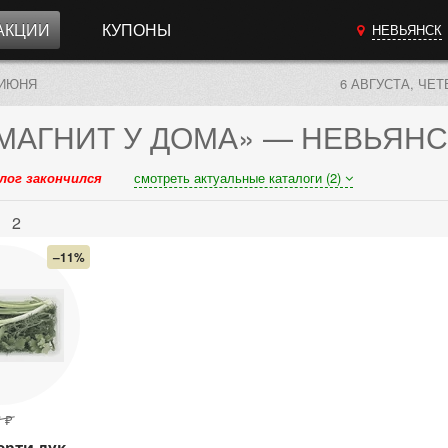
АКЦИИ
КУПОНЫ
НЕВЬЯНСК
 ИЮНЯ
6 АВГУСТА, ЧЕТ
МАГНИТ У ДОМА»
— НЕВЬЯНС
лог закончился
смотреть актуальные каталоги (2)
ь
2
–11%
₽
9
орти лук