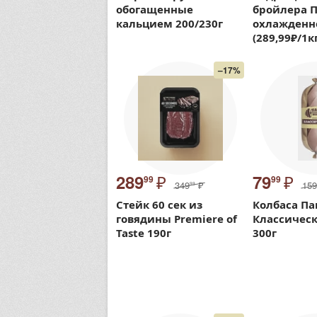
обогащенные
бройлера 
кальцием 200/230г
охлажденно
(289,99₽/1к
–17%
₽
₽
289
79
99
99
349
₽
159
99
Стейк 60 сек из
Колбаса Па
говядины Premiere of
Классическ
Taste 190г
300г