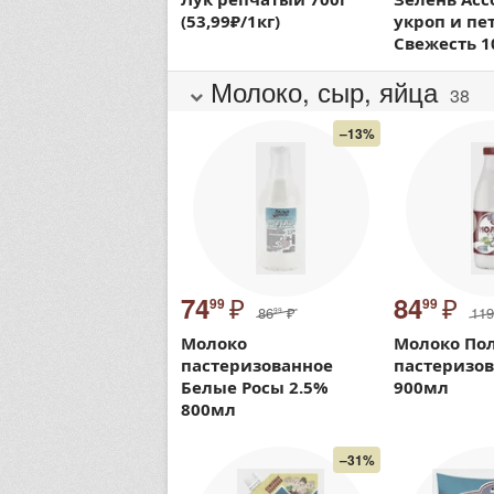
(53,99₽/1кг)
укроп и пе
Свежесть 1
Молоко, сыр, яйца
38
–13%
₽
₽
74
84
99
99
86
₽
119
99
Молоко
Молоко По
пастеризованное
пастеризов
Белые Росы 2.5%
900мл
800мл
–31%