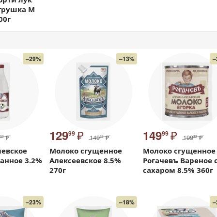
трушка М
00г
–29%
–13%
–
₽
₽
129
149
99
99
₽
149
₽
199
₽
99
99
99
левское
Молоко сгущенное
Молоко сгущенное
анное 3.2%
Алексеевское 8.5%
Рогачевъ Вареное 
270г
сахаром 8.5% 360г
–23%
–18%
–