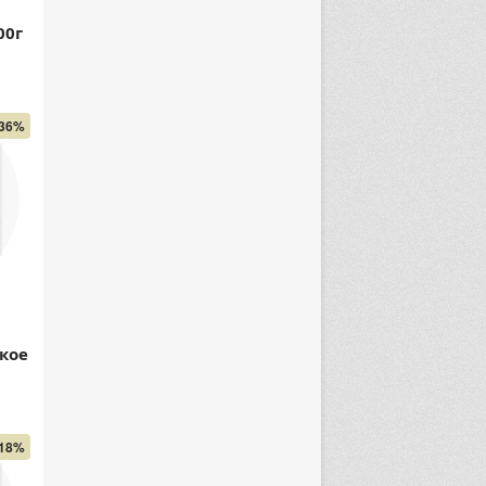
00г
36%
кое
18%