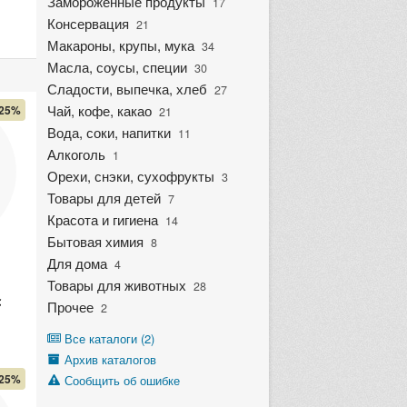
Замороженные продукты
17
Консервация
21
Макароны, крупы, мука
34
Масла, соусы, специи
30
Сладости, выпечка, хлеб
27
Чай, кофе, какао
25%
21
Вода, соки, напитки
11
Алкоголь
1
Орехи, снэки, сухофрукты
3
Товары для детей
7
Красота и гигиена
14
Бытовая химия
8
Для дома
4
Товары для животных
28
с
Прочее
2
Все каталоги (2)
Архив каталогов
25%
Сообщить об ошибке