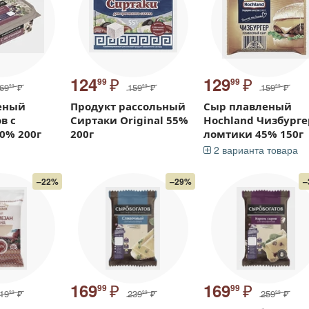
₽
₽
124
129
99
99
69
₽
159
₽
159
₽
99
99
99
еный
Продукт рассольный
Сыр плавленый
в с
Сиртаки Original 55%
Hochland Чизбурге
0% 200г
200г
ломтики 45% 150г
2 варианта товара
–22%
–29%
–
₽
₽
169
169
99
99
19
₽
239
₽
259
₽
99
99
99