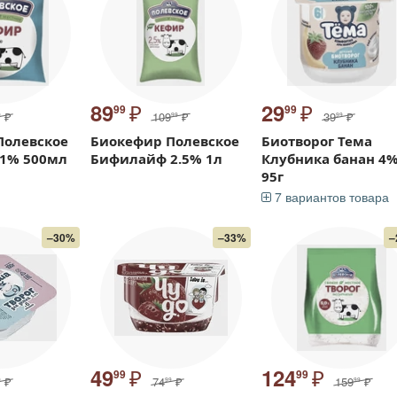
₽
₽
89
29
99
99
₽
109
₽
39
₽
9
99
99
Полевское
Биокефир Полевское
Биотворог Тема
1% 500мл
Бифилайф 2.5% 1л
Клубника банан 4
95г
7 вариантов товара
–30%
–33%
–
₽
₽
49
124
99
99
₽
74
₽
159
₽
9
99
99