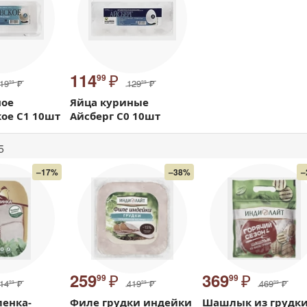
₽
114
99
19
₽
129
₽
99
99
ное
Яйца куриные
ое С1 10шт
Айсберг С0 10шт
5
–17%
–38%
–
₽
₽
259
369
99
99
14
₽
419
₽
469
₽
99
99
99
ленка-
Филе грудки индейки
Шашлык из грудк