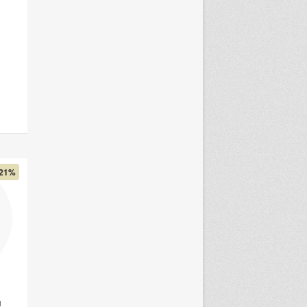
21%
и