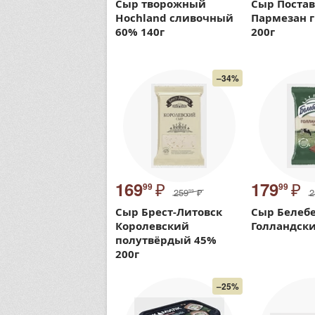
Сыр творожный
Сыр Постав
Hochland сливочный
Пармезан 
60% 140г
200г
–34%
₽
₽
169
179
99
99
259
₽
2
99
Сыр Брест-Литовск
Сыр Белеб
Королевский
Голландски
полутвёрдый 45%
200г
–25%