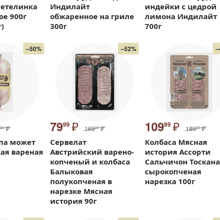
Петелинка
Индилайт
индейки с цедрой
е 900г
обжаренное на гриле
лимона Индилайт
г)
300г
700г
–50%
–52%
–
₽
₽
79
109
99
99
₽
169
₽
189
₽
98
99
99
па может
Сервелат
Колбаса Мясная
ая вареная
Австрийский варено-
история Ассорти
копченый и колбаса
Сальчичон Тоскана
Балыковая
сырокопченая
полукопченая в
нарезка 100г
нарезке Мясная
история 90г