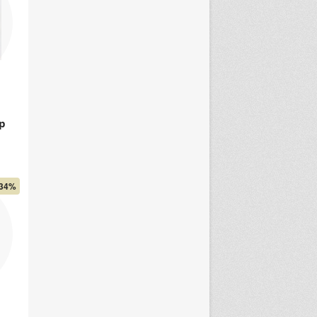
р
34%