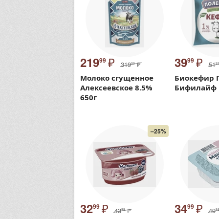
₽
₽
219
39
99
99
319
₽
51
99
9
Молоко сгущенное
Биокефир 
Алексеевское 8.5%
Бифилайф 
650г
–25%
₽
₽
32
34
99
99
43
₽
49
99
9