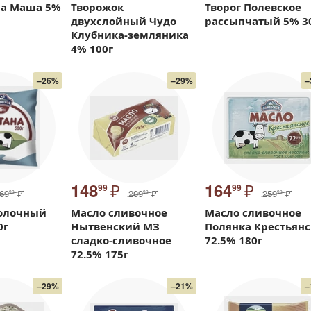
ша Маша 5%
Творожок
Творог Полевское
двухслойный Чудо
рассыпчатый 5% 3
Клубника-земляника
4% 100г
–26%
–29%
–
₽
₽
148
164
99
99
69
₽
209
₽
259
₽
99
99
99
олочный
Масло сливочное
Масло сливочное
0г
Нытвенский МЗ
Полянка Крестьянс
сладко-сливочное
72.5% 180г
72.5% 175г
–29%
–21%
–