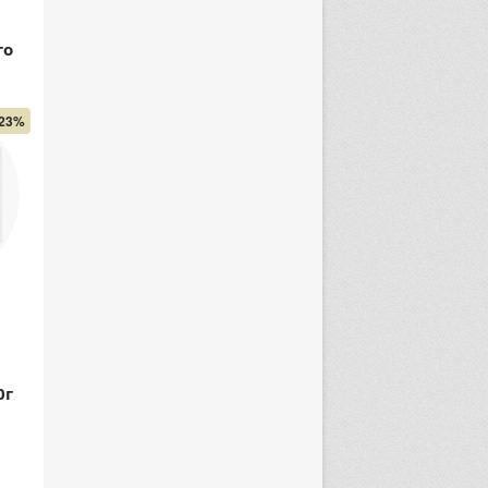
го
23%
0г