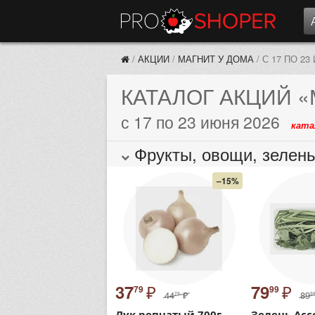
/
АКЦИИ
/
МАГНИТ У ДОМА
/
С 17 ПО 23
КАТАЛОГ АКЦИЙ
«
с 17 по 23 июня 2026
ката
Фрукты, овощи, зелен
–15%
₽
₽
37
79
79
99
44
₽
89
79
9
Лук репчатый 700г
Зелень Асс