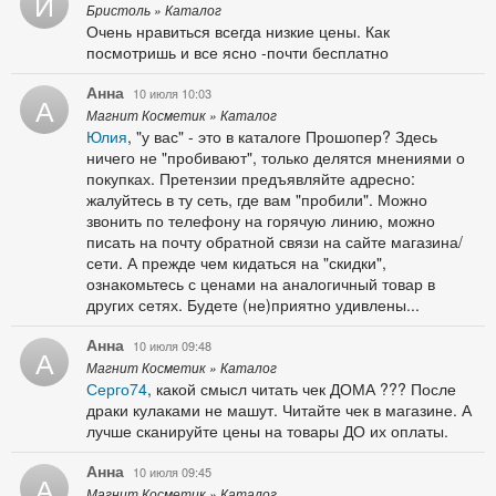
И
Бристоль » Каталог
Очень нравиться всегда низкие цены. Как
посмотришь и все ясно -почти бесплатно
Анна
10 июля 10:03
А
Магнит Косметик » Каталог
Юлия
, "у вас" - это в каталоге Прошопер? Здесь
ничего не "пробивают", только делятся мнениями о
покупках. Претензии предъявляйте адресно:
жалуйтесь в ту сеть, где вам "пробили". Можно
звонить по телефону на горячую линию, можно
писать на почту обратной связи на сайте магазина/
сети. А прежде чем кидаться на "скидки",
ознакомьтесь с ценами на аналогичный товар в
других сетях. Будете (не)приятно удивлены...
Анна
10 июля 09:48
А
Магнит Косметик » Каталог
Серго74
, какой смысл читать чек ДОМА ??? После
драки кулаками не машут. Читайте чек в магазине. А
лучше сканируйте цены на товары ДО их оплаты.
Анна
10 июля 09:45
А
Магнит Косметик » Каталог