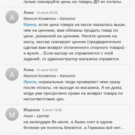
лучше сканируйте цены на товары ДО их оплаты.
Анна
10 июля 09:45
А
Магнит Косметик » Каталог
Ирина
, если цена товара на кассе оказалась выше,
чем на ценнике, вам обязаны продать товар по
цене, указанной на ценнике. Несете ценник на
кассу, кассир сканирует ценник (предварительно
сделав вам возврат оплаченного спорного товара) -
и вуаля... Если кассир не справляется с этой
задачей, то администратор магазина справится.
Анна
10 июля 09:38
А
Магнит Косметик » Каталог
Ирина
, нормальные люди проверяют чеки сразу
после оплаты, не выходя из магазина. А не дома,
когда уже просрочено право на возврат товара по
несоответствию цен.
Марина
8 июля 19:36
М
Ашан » Центр
на календаре 8е июля, а Ашан спит в одном
ботинке-уж полночь близится, а Германа всё нет...