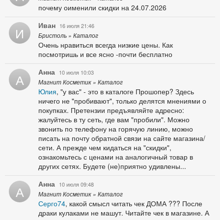
почему оименили скидки на 24.07.2026
Иван
16 июля 21:46
И
Бристоль » Каталог
Очень нравиться всегда низкие цены. Как
посмотришь и все ясно -почти бесплатно
Анна
10 июля 10:03
А
Магнит Косметик » Каталог
Юлия
, "у вас" - это в каталоге Прошопер? Здесь
ничего не "пробивают", только делятся мнениями о
покупках. Претензии предъявляйте адресно:
жалуйтесь в ту сеть, где вам "пробили". Можно
звонить по телефону на горячую линию, можно
писать на почту обратной связи на сайте магазина/
сети. А прежде чем кидаться на "скидки",
ознакомьтесь с ценами на аналогичный товар в
других сетях. Будете (не)приятно удивлены...
Анна
10 июля 09:48
А
Магнит Косметик » Каталог
Серго74
, какой смысл читать чек ДОМА ??? После
драки кулаками не машут. Читайте чек в магазине. А