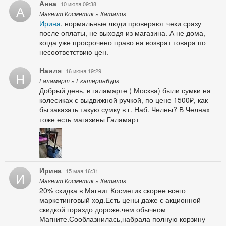
Анна
10 июля 09:38
А
Магнит Косметик » Каталог
Ирина
, нормальные люди проверяют чеки сразу
после оплаты, не выходя из магазина. А не дома,
когда уже просрочено право на возврат товара по
несоответствию цен.
Наиля
16 июня 19:29
Н
Галамарт » Екатеринбург
Добрый день, в галамарте ( Москва) были сумки на
колесиках с выдвижной ручкой, по цене 1500₽, как
бы заказать такую сумку в г. Наб. Челны? В Челнах
тоже есть магазины Галамарт
Ирина
15 мая 16:31
И
Магнит Косметик » Каталог
20% скидка в Магнит Косметик скорее всего
маркетинговый ход.Есть цены даже с акционной
скидкой гораздо дороже,чем обычном
Магните.Сооблазнилась,набрала полную корзину