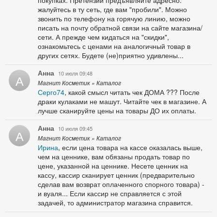
покупках. Претензии предъявляйте адресно:
жалуйтесь в ту сеть, где вам "пробили". Можно
звонить по телефону на горячую линию, можно
писать на почту обратной связи на сайте магазина/
сети. А прежде чем кидаться на "скидки",
ознакомьтесь с ценами на аналогичный товар в
других сетях. Будете (не)приятно удивлены...
Анна
10 июля 09:48
А
Магнит Косметик » Каталог
Серго74
, какой смысл читать чек ДОМА ??? После
драки кулаками не машут. Читайте чек в магазине. А
лучше сканируйте цены на товары ДО их оплаты.
Анна
10 июля 09:45
А
Магнит Косметик » Каталог
Ирина
, если цена товара на кассе оказалась выше,
чем на ценнике, вам обязаны продать товар по
цене, указанной на ценнике. Несете ценник на
кассу, кассир сканирует ценник (предварительно
сделав вам возврат оплаченного спорного товара) -
и вуаля... Если кассир не справляется с этой
задачей, то администратор магазина справится.