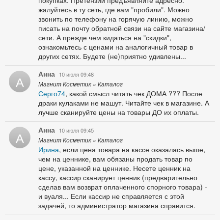
покупках. Претензии предъявляйте адресно:
жалуйтесь в ту сеть, где вам "пробили". Можно
звонить по телефону на горячую линию, можно
писать на почту обратной связи на сайте магазина/
сети. А прежде чем кидаться на "скидки",
ознакомьтесь с ценами на аналогичный товар в
других сетях. Будете (не)приятно удивлены...
Анна
10 июля 09:48
А
Магнит Косметик » Каталог
Серго74
, какой смысл читать чек ДОМА ??? После
драки кулаками не машут. Читайте чек в магазине. А
лучше сканируйте цены на товары ДО их оплаты.
Анна
10 июля 09:45
А
Магнит Косметик » Каталог
Ирина
, если цена товара на кассе оказалась выше,
чем на ценнике, вам обязаны продать товар по
цене, указанной на ценнике. Несете ценник на
кассу, кассир сканирует ценник (предварительно
сделав вам возврат оплаченного спорного товара) -
и вуаля... Если кассир не справляется с этой
задачей, то администратор магазина справится.