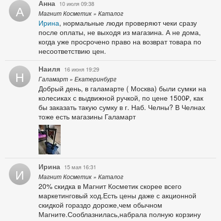
Анна
10 июля 09:38
А
Магнит Косметик » Каталог
Ирина
, нормальные люди проверяют чеки сразу
после оплаты, не выходя из магазина. А не дома,
когда уже просрочено право на возврат товара по
несоответствию цен.
Наиля
16 июня 19:29
Н
Галамарт » Екатеринбург
Добрый день, в галамарте ( Москва) были сумки на
колесиках с выдвижной ручкой, по цене 1500₽, как
бы заказать такую сумку в г. Наб. Челны? В Челнах
тоже есть магазины Галамарт
Ирина
15 мая 16:31
И
Магнит Косметик » Каталог
20% скидка в Магнит Косметик скорее всего
маркетинговый ход.Есть цены даже с акционной
скидкой гораздо дороже,чем обычном
Магните.Сооблазнилась,набрала полную корзину