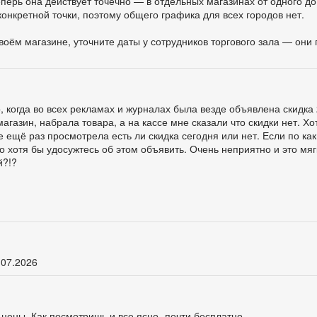
ерь она действует точечно — в отдельных магазинах от одного до 
конкретной точки, поэтому общего графика для всех городов нет.
своём магазине, уточните даты у сотрудников торгового зала — они
 когда во всех рекламах и журналах была везде объявлена скидка
магазин, набрала товара, а на кассе мне сказали что скидки нет. Х
е ещё раз просмотрела есть ли скидка сегодня или нет. Если по ка
о хотя бы удосужтесь об этом объявить. Очень неприятно и это мягк
й?!?
.07.2026
 цены. Как посмотришь и все ясно -почти бесплатно