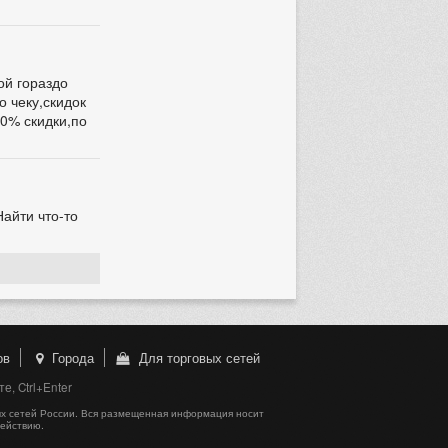
ой гораздо
 чеку,скидок
20% скидки,по
Найти что-то
ов
Города
Для торговых сетей
, Ctrl+Enter
х сетей России. Вся размещенная информация носит
действию.