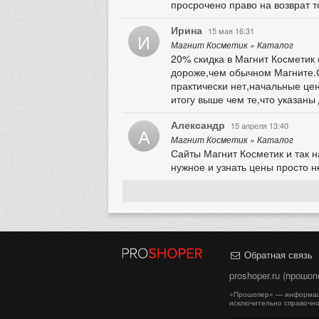
просрочено право на возврат т
Ирина
15 мая 16:31
И
Магнит Косметик » Каталог
20% скидка в Магнит Косметик 
дороже,чем обычном Магните.С
практически нет,начальные цен
итогу выше чем те,что указаны 
Александр
15 апреля 13:40
А
Магнит Косметик » Каталог
Сайты Магнит Косметик и так н
нужное и узнать цены просто 
Обратная связь
proshoper.ru (прошо
«Прошопер» — информаци
исключительно справочно