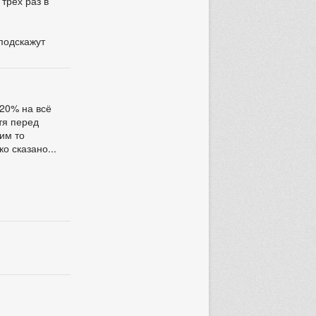
трёх раз в
 подскажут
 20% на всё
отя перед
ким то
о сказано...