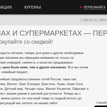
АКЦИИ
КУПОНЫ
ПЕРВОМАЙСК
7 АВГУСТА, ПЯТ
НАХ
И СУПЕРМАРКЕТАХ
— ПЕ
окупайте со скидкой!
одукты питания, товары для дома и другие необходимые
оре магазина мы обращаем внимание не только на
твие очередей, свежесть и качество продаваемых
бы
цена была ниже, чем в других магазинах
. Все мы хотим
ь семейный бюджет.
нейших продовольственных сетей России, таких как:
ма, Магнит, Spar, Eurospar, Бристоль, Ашан, Ашан Сити,
ice, Детский мир, Четыре лапы, Магнит Косметик, Офисмаг и
дом с вашим домом в шаговой доступности. Теперь вы с
 можно купить тот или иной товар со скидкой вплоть до
Скачайт
ресующий вас каталог на нашем сайте!