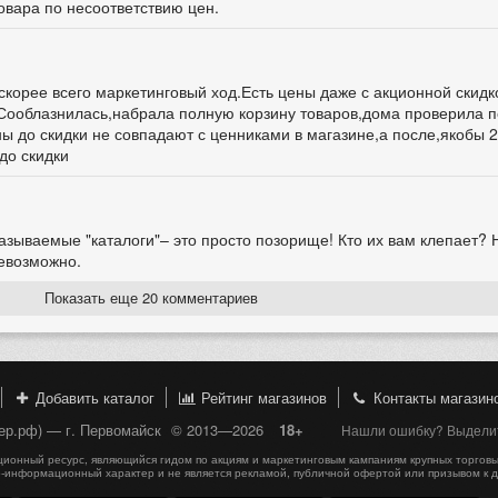
овара по несоответствию цен.
скорее всего маркетинговый ход.Есть цены даже с акционной скидк
ооблазнилась,набрала полную корзину товаров,дома проверила по
ы до скидки не совпадают с ценниками в магазине,а после,якобы 
до скидки
азываемые "каталоги"– это просто позорище! Кто их вам клепает? 
невозможно.
Показать еще 20 комментариев
Добавить каталог
Рейтинг магазинов
Контакты магазин
пер.рф) — г. Первомайск
© 2013—2026
18+
Нашли ошибку? Выделите
онный ресурс, являющийся гидом по акциям и маркетинговым кампаниям крупных торговы
-информационный характер и не является рекламой, публичной офертой или призывом к 