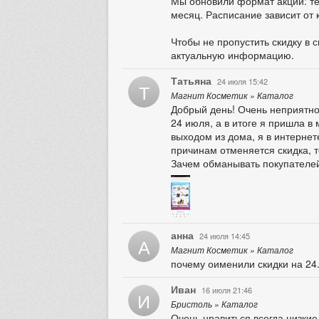
Мы обновили формат акции: теп
месяц. Расписание зависит от 
Чтобы не пропустить скидку в 
актуальную информацию.
Татьяна
24 июля 15:42
Т
Магнит Косметик » Каталог
Добрый день! Очень неприятно,
24 июля, а в итоге я пришла в 
выходом из дома, я в интернет
причинам отменяется скидка, т
Зачем обманывать покупателе
анна
24 июля 14:45
А
Магнит Косметик » Каталог
почему оименили скидки на 24
Иван
16 июля 21:46
И
Бристоль » Каталог
Очень нравиться всегда низкие