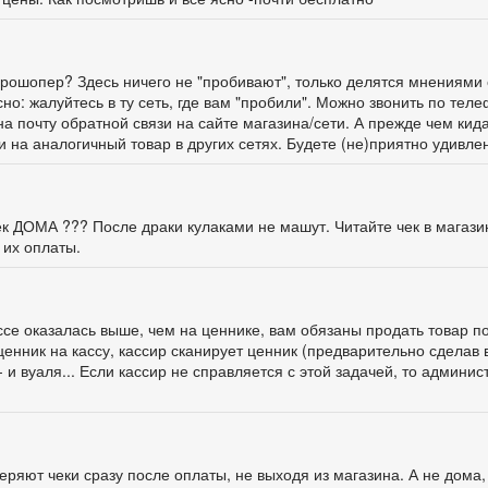
ге Прошопер? Здесь ничего не "пробивают", только делятся мнениями 
о: жалуйтесь в ту сеть, где вам "пробили". Можно звонить по тел
а почту обратной связи на сайте магазина/сети. А прежде чем кид
и на аналогичный товар в других сетях. Будете (не)приятно удивлен
чек ДОМА ??? После драки кулаками не машут. Читайте чек в магази
 их оплаты.
ассе оказалась выше, чем на ценнике, вам обязаны продать товар п
ценник на кассу, кассир сканирует ценник (предварительно сделав 
 и вуаля... Если кассир не справляется с этой задачей, то админис
ряют чеки сразу после оплаты, не выходя из магазина. А не дома,