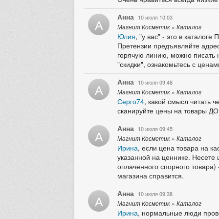
Анна
10 июля 10:03
А
Магнит Косметик » Каталог
Юлия
, "у вас" - это в катало
Претензии предъявляйте адресн
горячую линию, можно писать н
"скидки", ознакомьтесь с ценам
Анна
10 июля 09:48
А
Магнит Косметик » Каталог
Серго74
, какой смысл читать 
сканируйте цены на товары ДО
Анна
10 июля 09:45
А
Магнит Косметик » Каталог
Ирина
, если цена товара на к
указанной на ценнике. Несете 
оплаченного спорного товара) -
магазина справится.
Анна
10 июля 09:38
А
Магнит Косметик » Каталог
Ирина
, нормальные люди прове