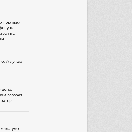
о покупках.
ефону на
аться на
ы...
не. А лучше
о цене,
вам возврат
тратор
 когда уже