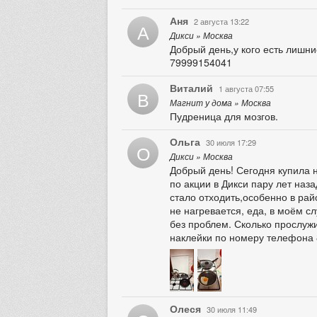
Аня
2 августа 13:22
А
Дикси » Москва
Добрый день,у кого есть лишн
79999154041
Виталий
1 августа 07:55
В
Магнит у дома » Москва
Пудреница для мозгов.
Ольга
30 июля 17:29
О
Дикси » Москва
Добрый день! Сегодня купила 
по акции в Дикси пару лет наза
стало отходить,особенно в рай
не нагревается, еда, в моём с
без проблем. Сколько прослужи
наклейки по номеру телефона 
Олеся
30 июля 11:49