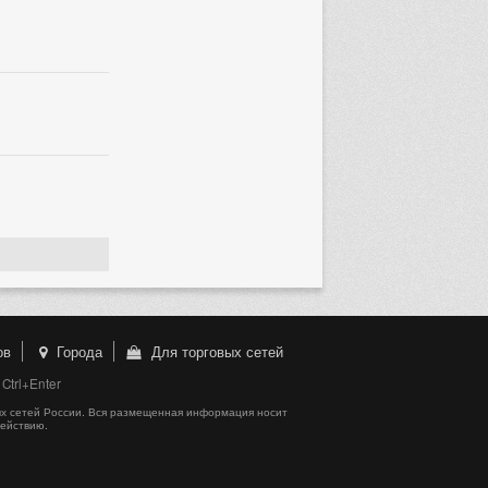
ов
Города
Для торговых сетей
trl+Enter
х сетей России. Вся размещенная информация носит
действию.