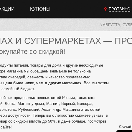
АКЦИИ
КУПОНЫ
ПРОТВИНО
8 АВГУСТА, СУБ
НАХ
И СУПЕРМАРКЕТАХ
— ПР
окупайте со скидкой!
одукты питания, товары для дома и другие необходимые
оре магазина мы обращаем внимание не только на
твие очередей, свежесть и качество продаваемых
бы
цена была ниже, чем в других магазинах
. Все мы хотим
ь семейный бюджет.
нейших продовольственных сетей России, таких как:
, Лента, Магнит у дома, Магнит, Верный, Eurospar,
Бристоль, Рублевский, Ашан и др. Магазины этих сетей
вой доступности. Теперь вы с легкостью сможете узнать, в
овар со скидкой вплоть до 50%, и даже больше, посмотрев
Скачайт
сайте!