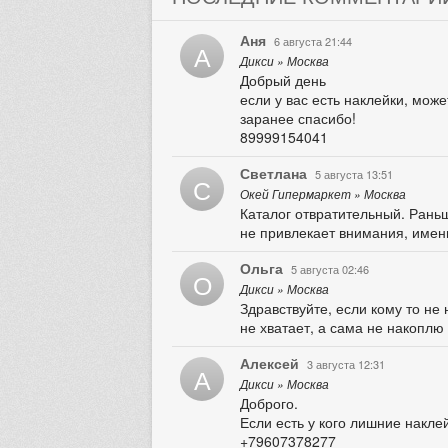
Аня
6 августа 21:44
А
Дикси » Москва
Добрый день
если у вас есть наклейки, мож
заранее спасибо!
89999154041
Светлана
5 августа 13:51
С
Окей Гипермаркет » Москва
Каталог отвратительный. Рань
не привлекает внимания, именн
Ольга
5 августа 02:46
О
Дикси » Москва
Здравствуйте, если кому то не
не хватает, а сама не накоплю
Алексей
3 августа 12:31
А
Дикси » Москва
Доброго.
Если есть у кого лишние накле
+79607378277