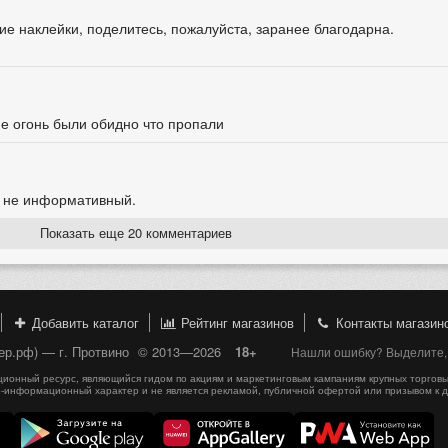
ние наклейки, поделитесь, пожалуйста, заранее благодарна.
ие огонь были обидно что пропали
т не информативный.
Показать еще 20 комментариев
Добавить каталог
Рейтинг магазинов
Контакты магазин
пер.рф) — г. Протвино
© 2013—2026
18+
Нашли ошибку? Выделите, C
онный ресурс, являющийся гидом по акциям и маркетинговым кампаниям крупных торговы
-информационный характер и не является рекламой, публичной офертой или призывом к 