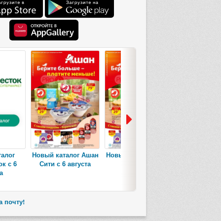
талог
Новый каталог Ашан
Новый каталог Ашан
Новый катал
к с 6
Сити с 6 августа
с 6 августа
Гипермарк
а
авгус
а почту!