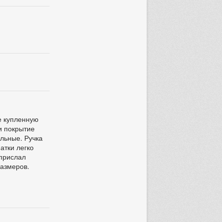
е купленную
 и покрытие
ельные. Ручка
атки легко
 прислал
размеров.