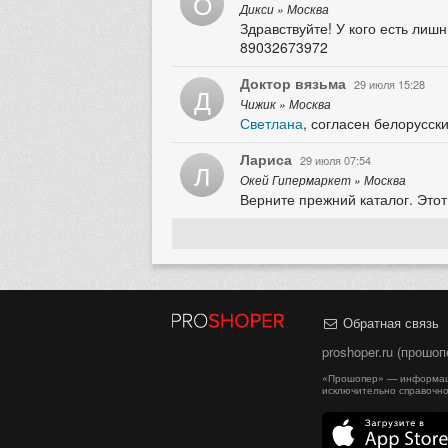
О
Дикси » Москва
Здравствуйте! У кого есть лиш
89032673972
Доктор вязьма
29 июля 15:28
Д
Чижик » Москва
Светлана
, согласен белорусск
Лариса
29 июля 07:54
Л
Окей Гипермаркет » Москва
Верните прежний каталог. Это
Обратная связь
proshoper.ru (прошо
«Прошопер» — информаци
исключительно справочно