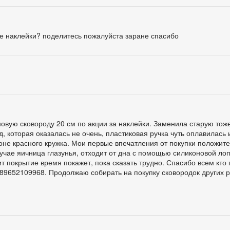
ие наклейки? поделитесь пожалуйста заране спасибо
новую сковороду 20 см по акции за наклейки. Заменила старую тож
д, которая оказалась не очень, пластиковая ручка чуть оплавилась
оне красного кружка. Мои первые впечатления от покупки положит
лучае яичница глазунья, отходит от дна с помощью силиконовой лоп
т покрытие время покажет, пока сказать трудно. Спасибо всем кто
89652109968. Продолжаю собирать на покупку сковородок других 