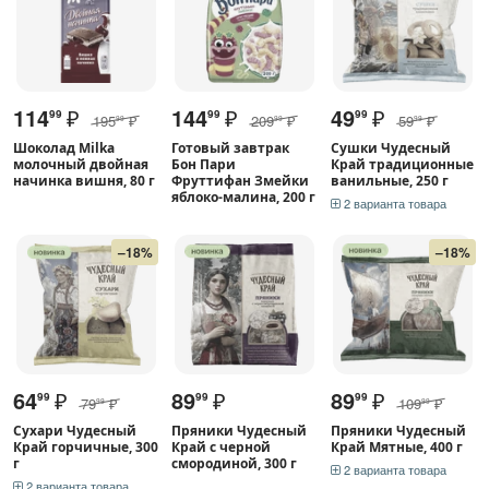
114
₽
144
₽
49
₽
99
99
99
195
₽
209
₽
59
₽
99
99
99
Шоколад Milka
Готовый завтрак
Сушки Чудесный
молочный двойная
Бон Пари
Край традиционные
начинка вишня, 80 г
Фруттифан Змейки
ванильные, 250 г
яблоко-малина, 200 г
2 варианта товара
–18%
–18%
64
₽
89
₽
89
₽
99
99
99
79
₽
109
₽
99
99
Сухари Чудесный
Пряники Чудесный
Пряники Чудесный
Край горчичные, 300
Край с черной
Край Мятные, 400 г
г
смородиной, 300 г
2 варианта товара
2 варианта товара