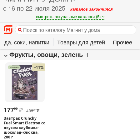
с 16 по 22 июля 2025
каталог закончился
смотреть актуальные каталоги (5)
Вода, соки, напитки
Товары для детей
Прочее
Фрукты, овощи, зелень
1
–11%
177
₽
99
199
₽
99
Завтрак Crunchy
Fuel Smart Electron со
вкусом клубника-
шоколад-клюква,
200 г