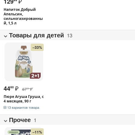
129
₽
99
Напиток Добрый
Апельсин,
сильногазированны
й, 1,5 л
Товары для детей
13
–33%
44
₽
80
67
₽
20
Пюре Агуша Груша, с
4 месяцев, 90 г
13 вариантов товара
Прочее
1
–11%