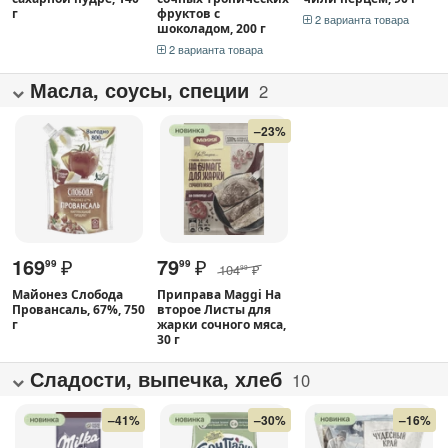
г
фруктов с
2 варианта товара
шоколадом, 200 г
2 варианта товара
Масла, соусы, специи
2
–23%
169
₽
79
₽
99
99
104
₽
99
Майонез Слобода
Приправа Maggi На
Провансаль, 67%, 750
второе Листы для
г
жарки сочного мяса,
30 г
Сладости, выпечка, хлеб
10
–41%
–30%
–16%