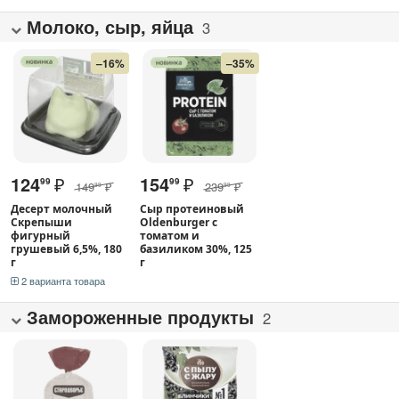
Молоко, сыр, яйца
3
–16%
–35%
124
₽
154
₽
99
99
149
₽
239
₽
99
99
Десерт молочный
Сыр протеиновый
Скрепыши
Oldenburger с
фигурный
томатом и
грушевый 6,5%, 180
базиликом 30%, 125
г
г
2 варианта товара
Замороженные продукты
2