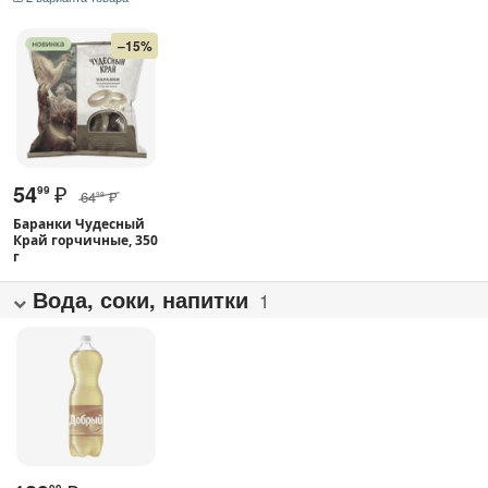
–15%
54
₽
99
64
₽
99
Баранки Чудесный
Край горчичные, 350
г
Вода, соки, напитки
1