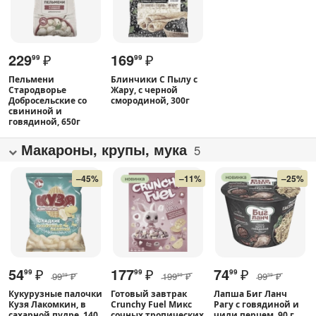
229
₽
169
₽
99
99
Пельмени
Блинчики С Пылу с
Стародворье
Жару, с черной
Добросельские со
смородиной, 300г
свининой и
говядиной, 650г
Макароны, крупы, мука
5
–45%
–11%
–25%
54
₽
177
₽
74
₽
99
99
99
99
₽
199
₽
99
₽
99
99
99
Кукурузные палочки
Готовый завтрак
Лапша Биг Ланч
Кузя Лакомкин, в
Crunchy Fuel Микс
Рагу с говядиной и
сахарной пудре, 140
сочных тропических
чили перцем, 90 г