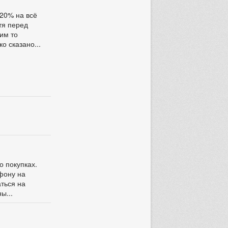
 20% на всё
отя перед
ким то
о сказано...
о покупках.
ефону на
аться на
ы...