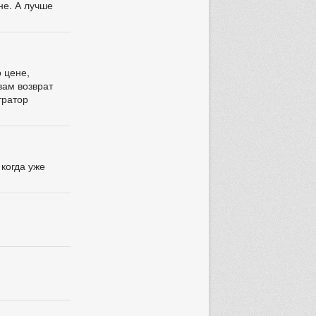
не. А лучше
о цене,
вам возврат
тратор
 когда уже