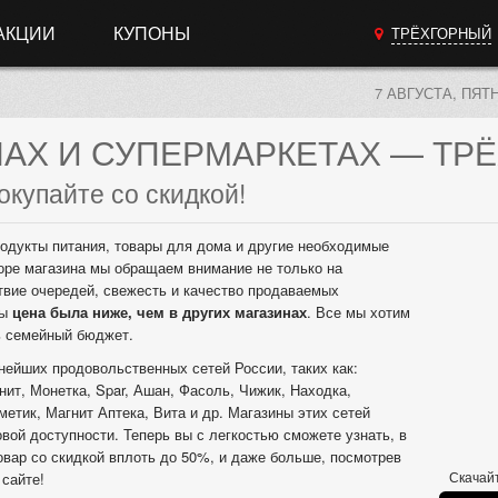
АКЦИИ
КУПОНЫ
ТРЁХГОРНЫЙ
7 АВГУСТА, ПЯТ
НАХ
И СУПЕРМАРКЕТАХ
— ТРЁ
окупайте со скидкой!
одукты питания, товары для дома и другие необходимые
оре магазина мы обращаем внимание не только на
твие очередей, свежесть и качество продаваемых
бы
цена была ниже, чем в других магазинах
. Все мы хотим
ь семейный бюджет.
нейших продовольственных сетей России, таких как:
нит, Монетка, Spar, Ашан, Фасоль, Чижик, Находка,
метик, Магнит Аптека, Вита и др. Магазины этих сетей
вой доступности. Теперь вы с легкостью сможете узнать, в
овар со скидкой вплоть до 50%, и даже больше, посмотрев
Скачайт
сайте!