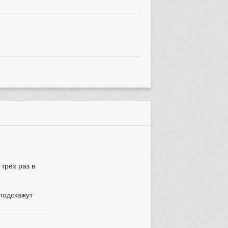
трёх раз в
 подскажут