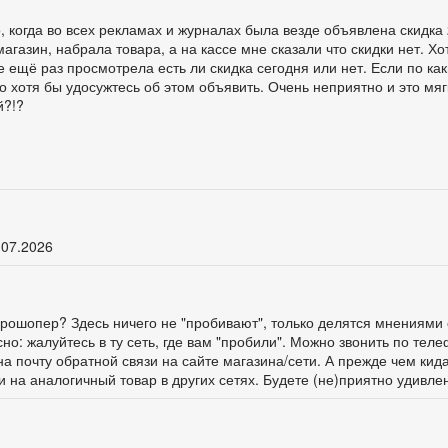
 когда во всех рекламах и журналах была везде объявлена скидка
магазин, набрала товара, а на кассе мне сказали что скидки нет. Х
е ещё раз просмотрела есть ли скидка сегодня или нет. Если по ка
о хотя бы удосужтесь об этом объявить. Очень неприятно и это мягк
й?!?
.07.2026
ге Прошопер? Здесь ничего не "пробивают", только делятся мнениями 
о: жалуйтесь в ту сеть, где вам "пробили". Можно звонить по тел
а почту обратной связи на сайте магазина/сети. А прежде чем кид
и на аналогичный товар в других сетях. Будете (не)приятно удивлен