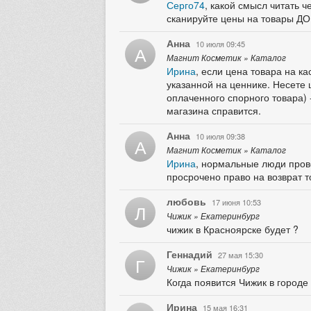
Серго74
, какой смысл читать 
сканируйте цены на товары ДО
Анна
10 июля 09:45
А
Магнит Косметик » Каталог
Ирина
, если цена товара на к
указанной на ценнике. Несете 
оплаченного спорного товара) -
магазина справится.
Анна
10 июля 09:38
А
Магнит Косметик » Каталог
Ирина
, нормальные люди прове
просрочено право на возврат т
любовь
17 июня 10:53
Л
Чижик » Екатеринбург
чижик в Красноярске будет ?
Геннадий
27 мая 15:30
Г
Чижик » Екатеринбург
Когда появится Чижик в городе
Ирина
15 мая 16:31