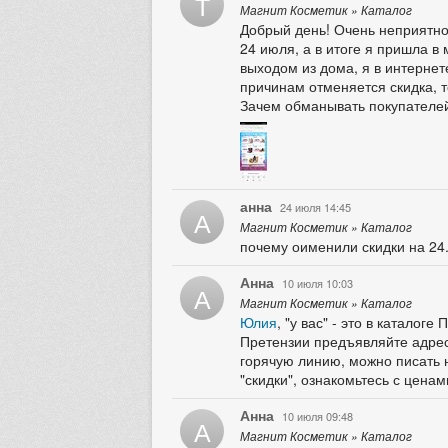
Т
Магнит Косметик » Каталог
Добрый день! Очень неприятно,
24 июля, а в итоге я пришла в 
выходом из дома, я в интернет
причинам отменяется скидка, т
Зачем обманывать покупателе
анна
24 июля 14:45
А
Магнит Косметик » Каталог
почему оименили скидки на 24
Анна
10 июля 10:03
А
Магнит Косметик » Каталог
Юлия
, "у вас" - это в катало
Претензии предъявляйте адресн
горячую линию, можно писать н
"скидки", ознакомьтесь с ценам
Анна
10 июля 09:48
А
Магнит Косметик » Каталог