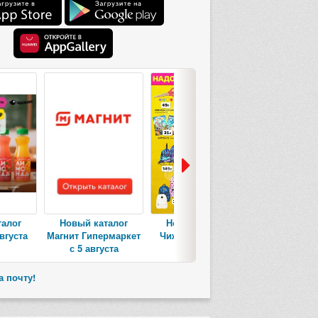
талог
Новый каталог
Новый каталог
Новый ка
вгуста
Магнит Гипермаркет
Чижик с 6 августа
Пятерочк
с 5 августа
авгус
а почту!