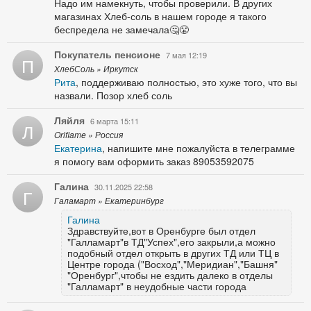
Надо им намекнуть, чтобы проверили. В других
магазинах Хлеб-соль в нашем городе я такого
беспредела не замечала🤔😤
Покупатель пенсионе
7 мая 12:19
П
ХлебСоль » Иркутск
Рита
, поддерживаю полностью, это хуже того, что вы
назвали. Позор хлеб соль
Ляйля
6 марта 15:11
Л
Oriflame » Россия
Екатерина
, напишите мне пожалуйста в телеграмме
я помогу вам оформить заказ 89053592075
Галина
30.11.2025 22:58
Г
Галамарт » Екатеринбург
Галина
Здравствуйте,вот в Оренбурге был отдел
"Галламарт"в ТД"Успех",его закрыли,а можно
подобный отдел открыть в других ТД или ТЦ в
Центре города ("Восход","Меридиан","Башня"
"Оренбург",чтобы не ездить далеко в отделы
"Галламарт" в неудобные части города