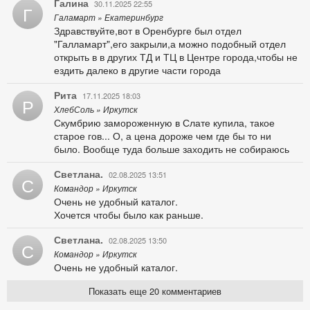
Галина
30.11.2025 22:55
Г
Галамарт » Екатеринбург
Здравствуйте,вот в Оренбурге был отдел
"Галламарт",его закрыли,а можно подобный отдел
открыть в в других ТД и ТЦ в Центре города,чтобы не
ездить далеко в другие части города
Рита
17.11.2025 18:03
Р
ХлебСоль » Иркутск
Скумбрию замороженную в Слате купила, такое
старое гов... О, а цена дороже чем где бы то ни
было. Вообще туда больше заходить не собираюсь
Светлана.
02.08.2025 13:51
С
Командор » Иркутск
Очень не удобный каталог.
Хочется чтобы было как раньше.
Светлана.
02.08.2025 13:50
С
Командор » Иркутск
Очень не удобный каталог.
Показать еще 20 комментариев