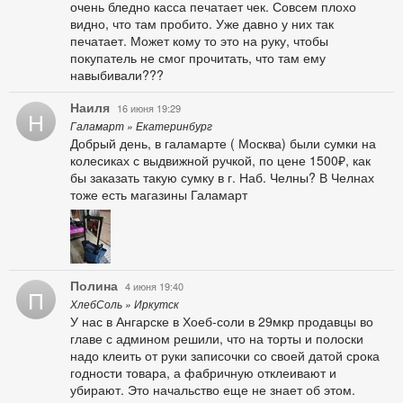
очень бледно касса печатает чек. Совсем плохо
видно, что там пробито. Уже давно у них так
печатает. Может кому то это на руку, чтобы
покупатель не смог прочитать, что там ему
навыбивали???
Наиля
16 июня 19:29
Н
Галамарт » Екатеринбург
Добрый день, в галамарте ( Москва) были сумки на
колесиках с выдвижной ручкой, по цене 1500₽, как
бы заказать такую сумку в г. Наб. Челны? В Челнах
тоже есть магазины Галамарт
Полина
4 июня 19:40
П
ХлебСоль » Иркутск
У нас в Ангарске в Хоеб-соли в 29мкр продавцы во
главе с админом решили, что на торты и полоски
надо клеить от руки записочки со своей датой срока
годности товара, а фабричную отклеивают и
убирают. Это начальство еще не знает об этом.